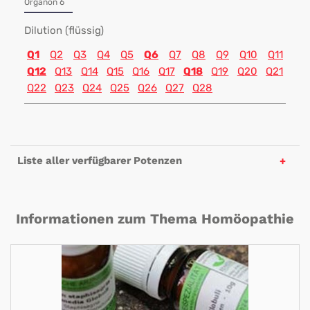
Organon 6
Dilution (flüssig)
Q1
Q2
Q3
Q4
Q5
Q6
Q7
Q8
Q9
Q10
Q11
Q12
Q13
Q14
Q15
Q16
Q17
Q18
Q19
Q20
Q21
Q22
Q23
Q24
Q25
Q26
Q27
Q28
Liste aller verfügbarer Potenzen
Informationen zum Thema Homöopathie