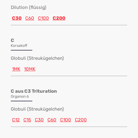
Dilution (flüssig)
C30
C60
C100
C200
C
Korsakoff
Globuli (Streukügelchen)
1MK
10MK
C aus C3 Trituration
Organon 6
Globuli (Streukügelchen)
C12
C15
C30
C60
C100
C200