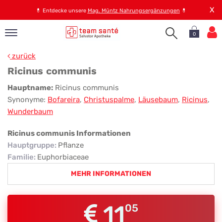
X
💊
Entdecke unsere
Mag. Müntz Nahrungsergänzungen
💊
0
pand
zurück
op
Ricinus communis
pand
Ricinus
Hauptname:
Ricinus communis
emen
Synonyme:
Bofareira
,
Christuspalme
,
Läusebaum
,
Ricinus
,
communis
pand
Wunderbaum
rvice
Ricinus communis Informationen
Hauptgruppe
:
Pflanze
pand
Familie
:
Euphorbiaceae
er
MEHR INFORMATIONEN
s
11
05