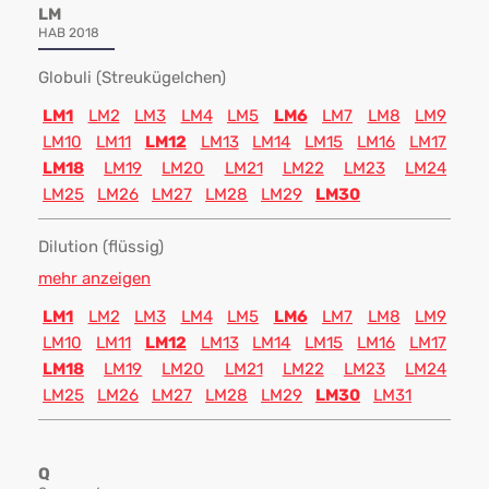
LM
HAB 2018
Globuli (Streukügelchen)
LM1
LM2
LM3
LM4
LM5
LM6
LM7
LM8
LM9
LM10
LM11
LM12
LM13
LM14
LM15
LM16
LM17
LM18
LM19
LM20
LM21
LM22
LM23
LM24
LM25
LM26
LM27
LM28
LM29
LM30
Dilution (flüssig)
mehr anzeigen
LM1
LM2
LM3
LM4
LM5
LM6
LM7
LM8
LM9
LM10
LM11
LM12
LM13
LM14
LM15
LM16
LM17
LM18
LM19
LM20
LM21
LM22
LM23
LM24
LM25
LM26
LM27
LM28
LM29
LM30
LM31
Q