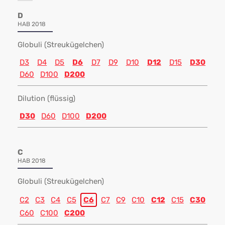
D
HAB 2018
Globuli (Streukügelchen)
D3
D4
D5
D6
D7
D9
D10
D12
D15
D30
D60
D100
D200
Dilution (flüssig)
D30
D60
D100
D200
C
HAB 2018
Globuli (Streukügelchen)
C2
C3
C4
C5
C6
C7
C9
C10
C12
C15
C30
C60
C100
C200