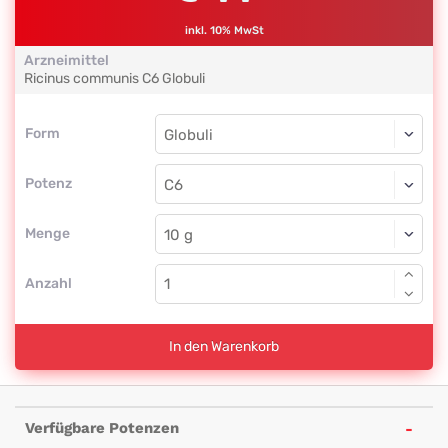
inkl. 10% MwSt
Arzneimittel
Ricinus communis
C6
Globuli
Form
Form
Globuli
Potenz
C6
Globuli
Menge
Anzahl
In den Warenkorb
Verfügbare Potenzen