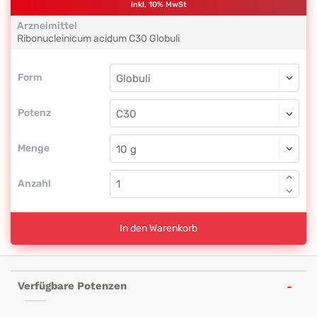
inkl. 10% MwSt
Arzneimittel
Ribonucleinicum acidum
C30
Globuli
Form
Form
Globuli
Potenz
C30
Globuli
Menge
Anzahl
In den Warenkorb
Verfügbare Potenzen