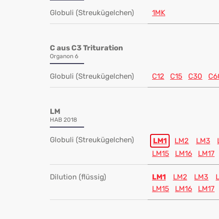
Globuli (Streukügelchen)
1MK
C aus C3 Trituration
Organon 6
Globuli (Streukügelchen)
C12
C15
C30
C6
LM
HAB 2018
Globuli (Streukügelchen)
LM1
LM2
LM3
LM15
LM16
LM17
Dilution (flüssig)
LM1
LM2
LM3
LM15
LM16
LM17