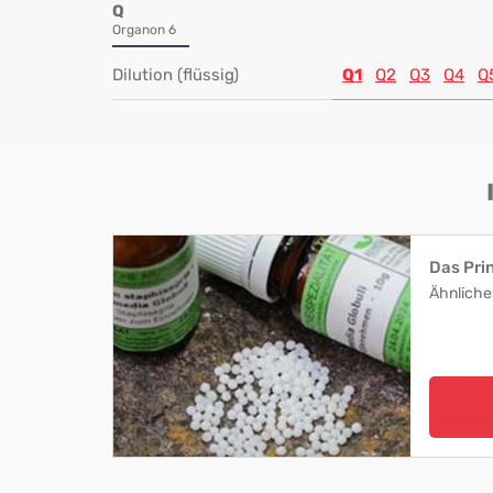
Q
Organon 6
Dilution (flüssig)
Q1
Q2
Q3
Q4
Q
Das Pri
Ähnliche