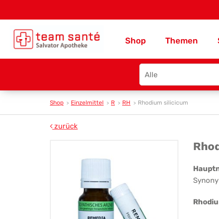
Shop
Themen
Search
type
Shop
Einzelmittel
R
RH
Rhodium silicicum
zurück
Rh
Rhod
sil
Haupt
Synony
Rhodiu