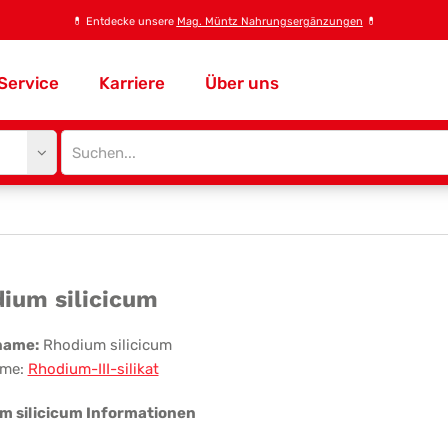
💊
Entdecke unsere
Mag. Müntz Nahrungsergänzungen
💊
Service
Karriere
Über uns
Site
search
input
odium
ium silicicum
icicum
name:
Rhodium silicicum
me:
Rhodium-III-silikat
m silicicum Informationen