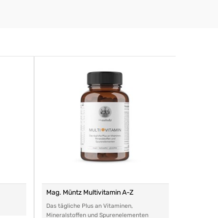
Mag. Müntz Multivitamin A-Z
Remasan 
Das tägliche Plus an Vitaminen,
Das perfe
Mineralstoffen und Spurenelementen
Arzneimitt