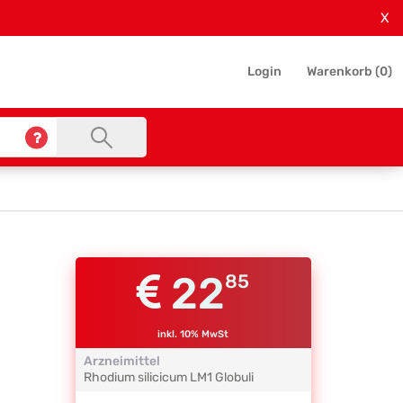
X
Login
Warenkorb (
0
)
22
85
inkl. 10% MwSt
Arzneimittel
Rhodium silicicum
LM1
Globuli