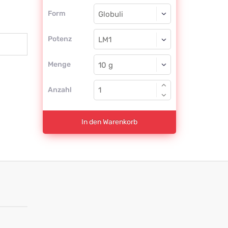
Form
Form
Globuli
Potenz
LM1
Globuli
Menge
Anzahl
In den Warenkorb