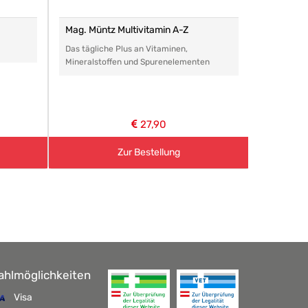
Mag. Müntz Multivitamin A-Z
Remasan 
Das tägliche Plus an Vitaminen,
Das perfe
Mineralstoffen und Spurenelementen
Arzneimitt
aller Art.
27,90
Zur Bestellung
ahlmöglichkeiten
Visa