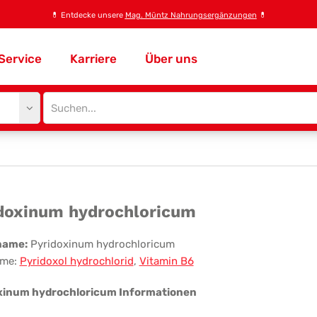
💊
Entdecke unsere
Mag. Müntz Nahrungsergänzungen
💊
Service
Karriere
Über uns
Site
search
input
idoxinum
doxinum hydrochloricum
rochloricum
name:
Pyridoxinum hydrochloricum
me:
Pyridoxol hydrochlorid
,
Vitamin B6
xinum hydrochloricum Informationen