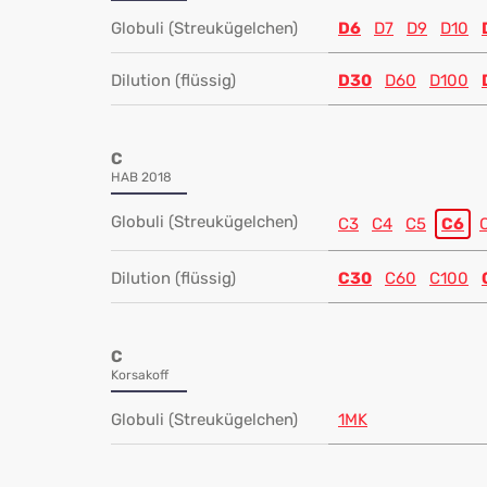
Globuli (Streukügelchen)
D6
D7
D9
D10
Dilution (flüssig)
D30
D60
D100
C
HAB 2018
Globuli (Streukügelchen)
C3
C4
C5
C6
Dilution (flüssig)
C30
C60
C100
C
Korsakoff
Globuli (Streukügelchen)
1MK