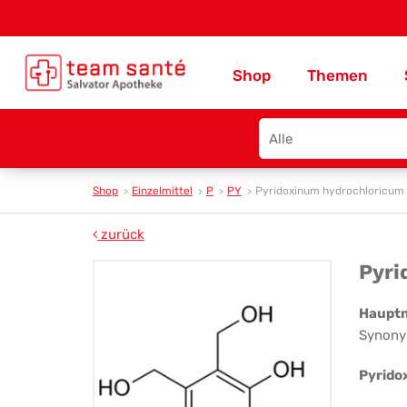
Shop
Themen
Search
type
Shop
Einzelmittel
P
PY
Pyridoxinum hydrochloricum
zurück
Pyr
Pyri
hyd
Haupt
Synony
Pyrido