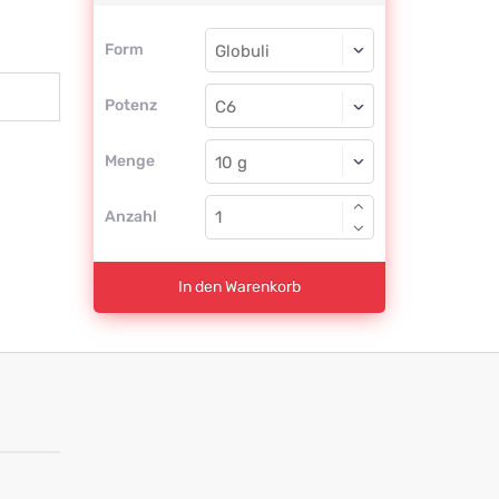
Form
Form
Globuli
Potenz
C6
Globuli
Menge
Anzahl
In den Warenkorb