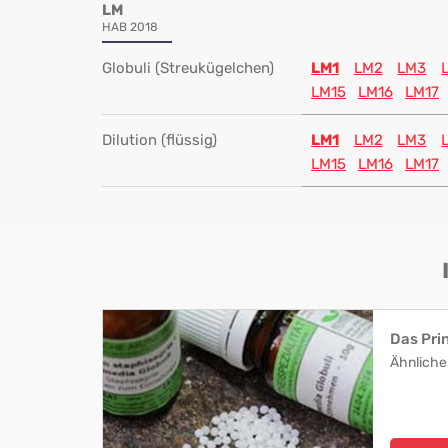
LM
HAB 2018
Globuli (Streukügelchen)
LM1
LM2
LM3
LM15
LM16
LM17
Dilution (flüssig)
LM1
LM2
LM3
LM15
LM16
LM17
Das Pri
Ähnliche