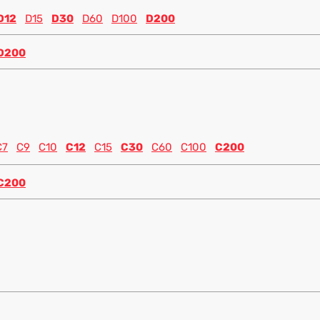
D12
D15
D30
D60
D100
D200
D200
C7
C9
C10
C12
C15
C30
C60
C100
C200
C200