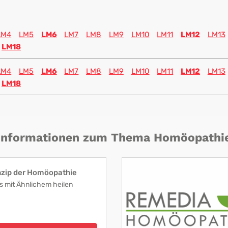
LM4
LM5
LM6
LM7
LM8
LM9
LM10
LM11
LM12
LM13
LM18
LM4
LM5
LM6
LM7
LM8
LM9
LM10
LM11
LM12
LM13
LM18
Informationen zum Thema Homöopathi
nzip der Homöopathie
s mit Ähnlichem heilen