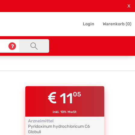
X
Login
Warenkorb (
0
)
11
05
inkl. 10% MwSt
Arzneimittel
Pyridoxinum hydrochloricum
C6
Globuli