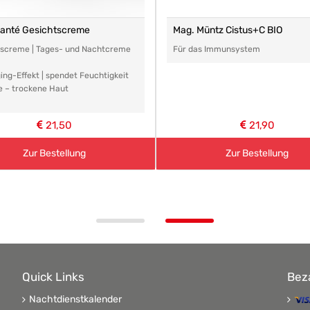
santé Gesichtscreme
Mag. Müntz Cistus+C BIO
tscreme | Tages- und Nachtcreme
Für das Immunsystem
ing-Effekt | spendet Feuchtigkeit
e – trockene Haut
21,50
21,90
Zur Bestellung
Zur Bestellung
Quick Links
Bez
Nachtdienstkalender