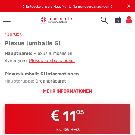
X
💊
Entdecke unsere
Mag. Müntz Nahrungsergänzungen
💊
0
pand
zurück
op
Plexus lumbalis Gl
pand
Plexus
Hauptname:
Plexus lumbalis Gl
emen
Synonyme:
Plexus lumbalis bovis
lumbalis
pand
rvice
Gl
Plexus lumbalis Gl Informationen
Hauptgruppe
:
Organpräparat
MEHR INFORMATIONEN
pand
er
s
11
05
inkl. 10% MwSt