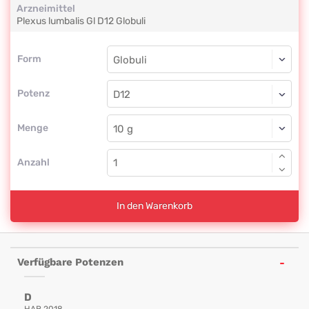
Arzneimittel
Plexus lumbalis Gl
D12
Globuli
Form
Form
Globuli
Potenz
D12
Globuli
Menge
Anzahl
In den Warenkorb
Verfügbare Potenzen
D