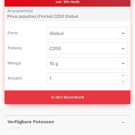
inkl. 10% MwSt
Arzneimittel
Pinus palustres (Fincke)
C200
Globuli
Form
Form
Globuli
Potenz
C200
Globuli
Menge
Anzahl
In den Warenkorb
Verfügbare Potenzen