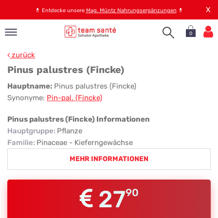
X
💊
Entdecke unsere
Mag. Müntz Nahrungsergänzungen
💊
0
pand
zurück
op
Pinus palustres (Fincke)
pand
Pinus
Hauptname:
Pinus palustres (Fincke)
emen
Synonyme:
Pin-pal. (Fincke)
palustres
pand
rvice
(Fincke)
Pinus palustres (Fincke) Informationen
Hauptgruppe
:
Pflanze
Familie
:
Pinaceae - Kieferngewächse
pand
MEHR INFORMATIONEN
er
s
27
90