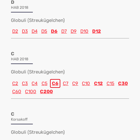
D
HAB 2018
Globuli (Streukügelchen)
D2
D3
D4
D5
D6
D7
D9
D10
D12
C
HAB 2018
Globuli (Streukügelchen)
C2
C3
C4
C5
C6
C7
C9
C10
C12
C15
C30
C60
C100
C200
C
Korsakoff
Globuli (Streukügelchen)