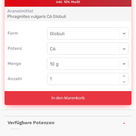
inkl. 10% MwSt
Arzneimittel
Phragmites vulgaris
C6
Globuli
Form
Form
Globuli
Potenz
C6
Globuli
Menge
Anzahl
In den Warenkorb
Verfügbare Potenzen