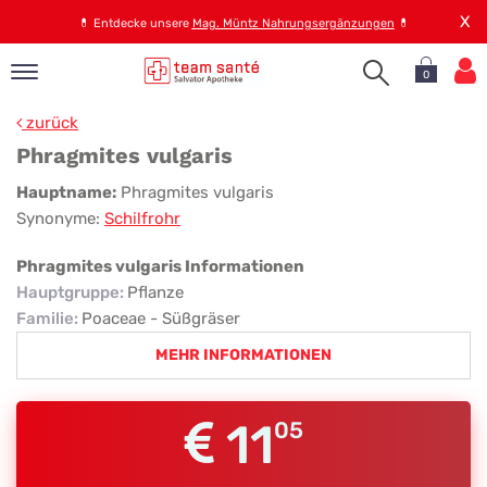
X
💊
Entdecke unsere
Mag. Müntz Nahrungsergänzungen
💊
0
pand
zurück
op
Phragmites vulgaris
pand
Phragmites
Hauptname:
Phragmites vulgaris
emen
Synonyme:
Schilfrohr
vulgaris
pand
rvice
Phragmites vulgaris Informationen
Hauptgruppe
:
Pflanze
Familie
:
Poaceae - Süßgräser
pand
MEHR INFORMATIONEN
er
s
11
05