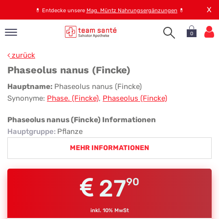
X
💊
Entdecke unsere
Mag. Müntz Nahrungsergänzungen
💊
0
pand
zurück
op
Phaseolus nanus (Fincke)
pand
Phaseolus
Hauptname:
Phaseolus nanus (Fincke)
emen
Synonyme:
Phase. (Fincke)
,
Phaseolus (Fincke)
nanus
pand
rvice
(Fincke)
Phaseolus nanus (Fincke) Informationen
Hauptgruppe
:
Pflanze
MEHR INFORMATIONEN
pand
er
s
27
90
inkl. 10% MwSt