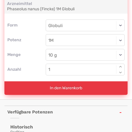
Arzneimittel
Phaseolus nanus (Fincke)
1M
Globuli
Form
Form
Globuli
Potenz
1M
Globuli
Menge
Anzahl
In den Warenkorb
Verfügbare Potenzen
Historisch