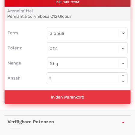
inkl. 10% MwSt
Arzneimittel
Pennantia corymbosa
C12
Globuli
Form
Form
Globuli
Potenz
C12
Globuli
Menge
Anzahl
In den Warenkorb
Verfügbare Potenzen