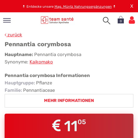
X
💊
Entdecke unsere
Mag. Müntz Nahrungsergänzungen
💊
0
pand
zurück
op
Pennantia corymbosa
pand
Pennantia
Hauptname:
Pennantia corymbosa
emen
Synonyme:
Kaikomako
corymbosa
pand
rvice
Pennantia corymbosa Informationen
Hauptgruppe
:
Pflanze
Familie
:
Pennantiaceae
pand
MEHR INFORMATIONEN
er
s
11
05