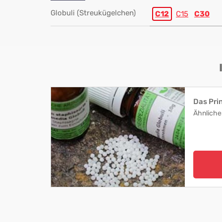
Globuli (Streukügelchen)
C12
C15
C30
Das Pri
Ähnliche