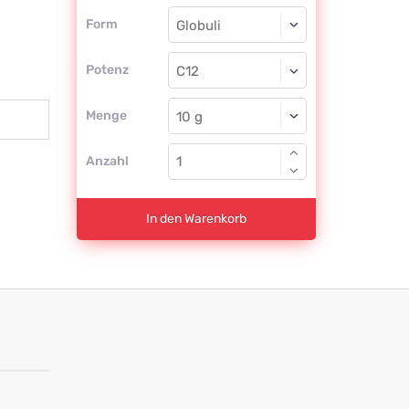
Form
Form
Globuli
Potenz
C12
Globuli
Menge
Anzahl
In den Warenkorb