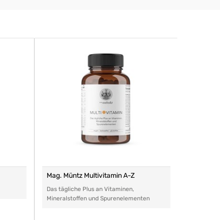
Mag. Müntz Multivitamin A-Z
Remasan 
Das tägliche Plus an Vitaminen,
Das perfe
Mineralstoffen und Spurenelementen
Arzneimitt
aller Art.