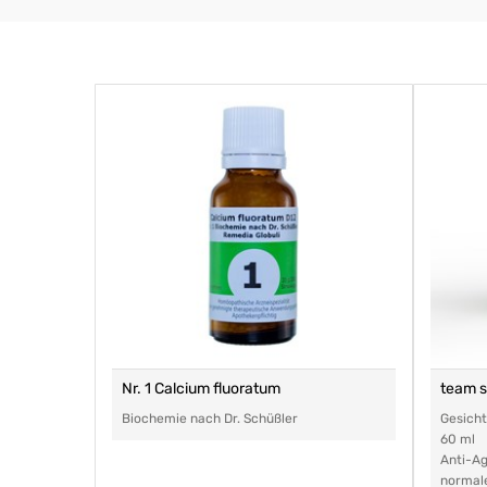
Nr. 1 Calcium fluoratum
team 
Biochemie nach Dr. Schüßler
Gesich
60 ml
Anti-Ag
normal