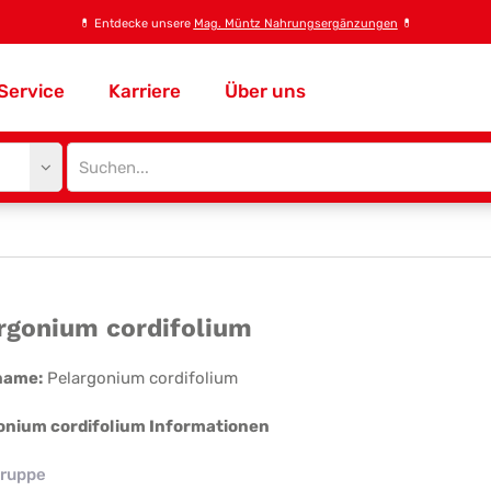
💊
Entdecke unsere
Mag. Müntz Nahrungsergänzungen
💊
Service
Karriere
Über uns
Site
search
input
argonium
rgonium cordifolium
difolium
name:
Pelargonium cordifolium
onium cordifolium Informationen
ruppe