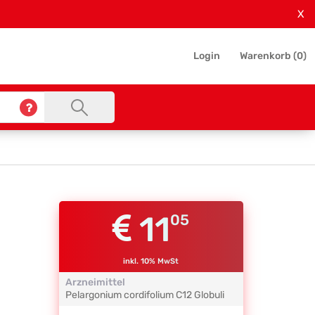
X
Login
Warenkorb (
0
)
11
05
inkl. 10% MwSt
Arzneimittel
Pelargonium cordifolium
C12
Globuli