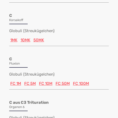
C
Korsakoff
Globuli (Streukügelchen)
1MK
10MK
50MK
C
Fluxion
Globuli (Streukügelchen)
FC 1M
FC 5M
FC 10M
FC 50M
FC 100M
C aus C3 Trituration
Organon 6
Globuli (Streukügelchen)