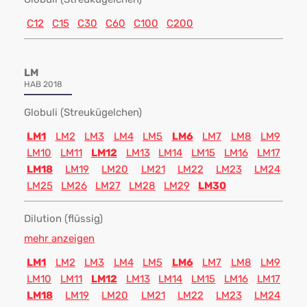
C12
C15
C30
C60
C100
C200
LM
HAB 2018
Globuli (Streukügelchen)
LM1
LM2
LM3
LM4
LM5
LM6
LM7
LM8
LM9
LM10
LM11
LM12
LM13
LM14
LM15
LM16
LM17
LM18
LM19
LM20
LM21
LM22
LM23
LM24
LM25
LM26
LM27
LM28
LM29
LM30
Dilution (flüssig)
mehr anzeigen
LM1
LM2
LM3
LM4
LM5
LM6
LM7
LM8
LM9
LM10
LM11
LM12
LM13
LM14
LM15
LM16
LM17
LM18
LM19
LM20
LM21
LM22
LM23
LM24