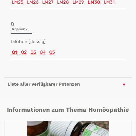
LM25
LM26
LM27
LM28
LM29
LM30
LM31
Q
Organon 6
Dilution (flüssig)
Q1
Q2
Q3
Q4
Q5
Liste aller verfügbarer Potenzen
Informationen zum Thema Homöopathie