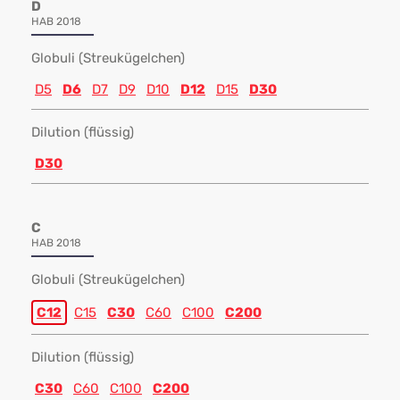
D
HAB 2018
Globuli (Streukügelchen)
D5
D6
D7
D9
D10
D12
D15
D30
Dilution (flüssig)
D30
C
HAB 2018
Globuli (Streukügelchen)
C12
C15
C30
C60
C100
C200
Dilution (flüssig)
C30
C60
C100
C200