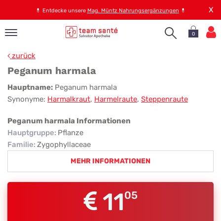
X
💊
Entdecke unsere
Mag. Müntz Nahrungsergänzungen
💊
0
pand
zurück
op
Peganum harmala
pand
Peganum
Hauptname:
Peganum harmala
emen
Synonyme:
Harmalkraut
,
Harmelraute
,
Steppenraute
harmala
pand
rvice
Peganum harmala Informationen
Hauptgruppe
:
Pflanze
Familie
:
Zygophyllaceae
pand
MEHR INFORMATIONEN
er
s
11
05