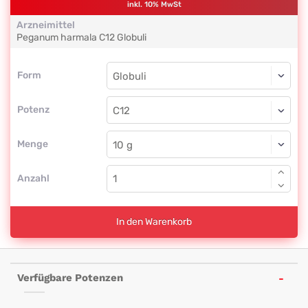
inkl. 10% MwSt
Arzneimittel
Peganum harmala
C12
Globuli
Form
Form
Globuli
Potenz
C12
Globuli
Menge
Anzahl
In den Warenkorb
Verfügbare Potenzen