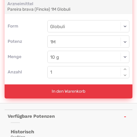
Arzneimittel
Pareira brava (Fincke)
1M
Globuli
Form
Form
Globuli
Potenz
1M
Globuli
Menge
Anzahl
In den Warenkorb
Verfügbare Potenzen
Historisch