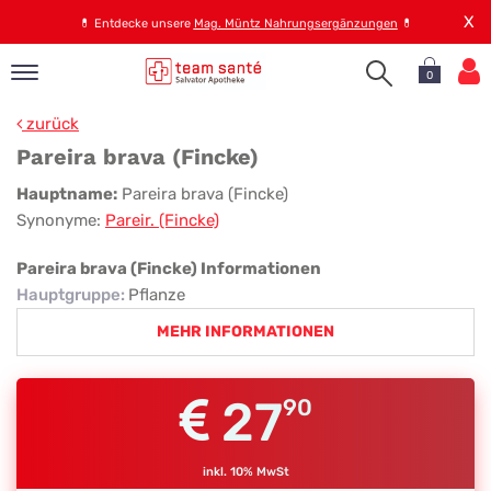
X
💊
Entdecke unsere
Mag. Müntz Nahrungsergänzungen
💊
0
pand
zurück
op
Pareira brava (Fincke)
pand
Pareira
Hauptname:
Pareira brava (Fincke)
emen
Synonyme:
Pareir. (Fincke)
brava
pand
rvice
(Fincke)
Pareira brava (Fincke) Informationen
Hauptgruppe
:
Pflanze
MEHR INFORMATIONEN
pand
er
s
27
90
inkl. 10% MwSt