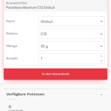
Arzneimittel
Paradisea liliastrum
C12
Globuli
Form
Form
Globuli
Potenz
C12
Globuli
Menge
Anzahl
In den Warenkorb
Verfügbare Potenzen
C