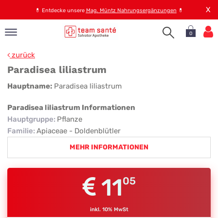
X
💊
Entdecke unsere
Mag. Müntz Nahrungsergänzungen
💊
0
pand
zurück
op
Paradisea liliastrum
pand
Paradisea
Hauptname:
Paradisea liliastrum
emen
liliastrum
pand
Paradisea liliastrum Informationen
rvice
Hauptgruppe
:
Pflanze
Familie
:
Apiaceae - Doldenblütler
MEHR INFORMATIONEN
pand
er
s
11
05
inkl. 10% MwSt