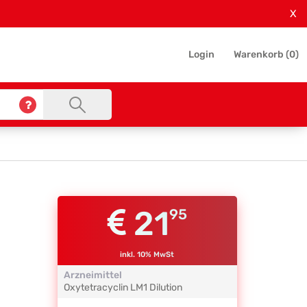
X
Login
Warenkorb (
0
)
21
95
inkl. 10% MwSt
Arzneimittel
Oxytetracyclin
LM1
Dilution