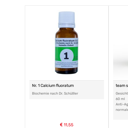
Nr. 1 Calcium fluoratum
team 
Biochemie nach Dr. Schüßler
Gesich
60 ml
Anti-Ag
normal
11,55