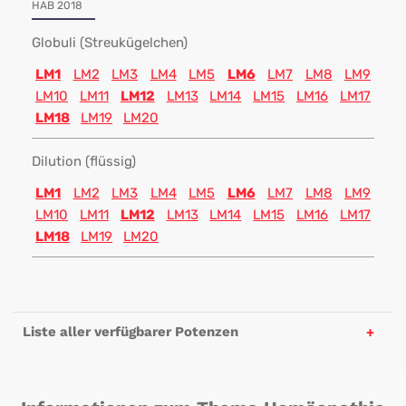
HAB 2018
Globuli (Streukügelchen)
LM1
LM2
LM3
LM4
LM5
LM6
LM7
LM8
LM9
LM10
LM11
LM12
LM13
LM14
LM15
LM16
LM17
LM18
LM19
LM20
Dilution (flüssig)
LM1
LM2
LM3
LM4
LM5
LM6
LM7
LM8
LM9
LM10
LM11
LM12
LM13
LM14
LM15
LM16
LM17
LM18
LM19
LM20
Liste aller verfügbarer Potenzen