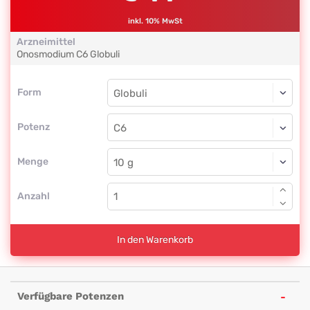
inkl. 10% MwSt
Arzneimittel
Onosmodium
C6
Globuli
Form
Form
Globuli
Potenz
C6
Globuli
Menge
Anzahl
In den Warenkorb
Verfügbare Potenzen