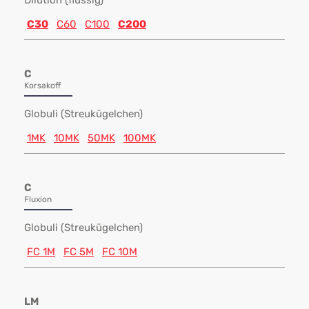
Dilution (flüssig)
C30
C60
C100
C200
C
Korsakoff
Globuli (Streukügelchen)
1MK
10MK
50MK
100MK
C
Fluxion
Globuli (Streukügelchen)
FC 1M
FC 5M
FC 10M
LM