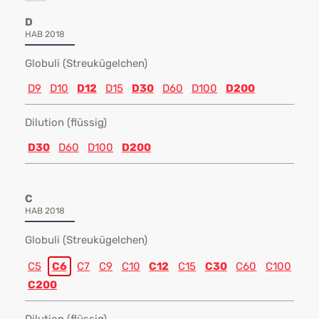
D
HAB 2018
Globuli (Streukügelchen)
D9
D10
D12
D15
D30
D60
D100
D200
Dilution (flüssig)
D30
D60
D100
D200
C
HAB 2018
Globuli (Streukügelchen)
C5
C6
C7
C9
C10
C12
C15
C30
C60
C100
C200