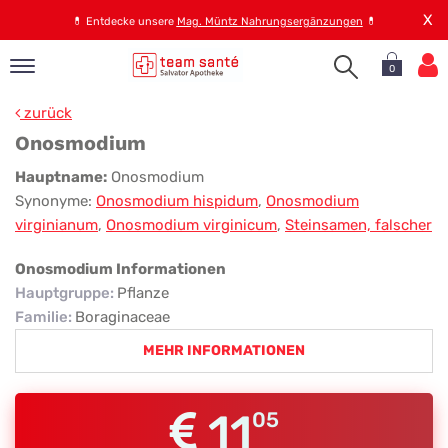
X
💊
Entdecke unsere
Mag. Müntz Nahrungsergänzungen
💊
0
pand
zurück
op
Onosmodium
pand
Onosmodium
Hauptname:
Onosmodium
emen
Synonyme:
Onosmodium hispidum
,
Onosmodium
pand
virginianum
,
Onosmodium virginicum
,
Steinsamen, falscher
rvice
Onosmodium Informationen
Hauptgruppe
:
Pflanze
pand
Familie
:
Boraginaceae
er
MEHR INFORMATIONEN
s
11
05