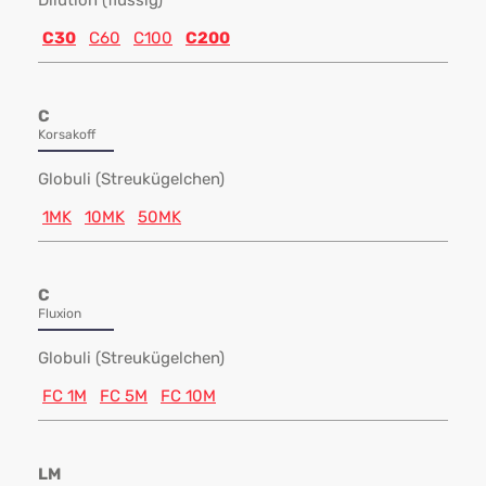
Dilution (flüssig)
C30
C60
C100
C200
C
Korsakoff
Globuli (Streukügelchen)
1MK
10MK
50MK
C
Fluxion
Globuli (Streukügelchen)
FC 1M
FC 5M
FC 10M
LM