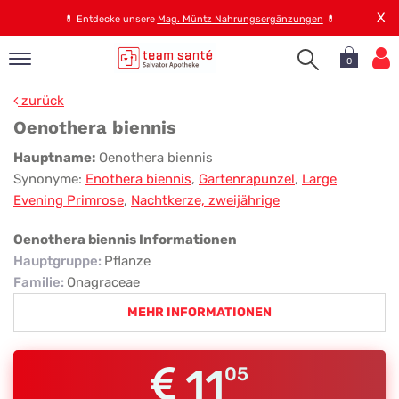
X
💊
Entdecke unsere
Mag. Müntz Nahrungsergänzungen
💊
0
pand
zurück
op
Oenothera biennis
pand
Oenothera
Hauptname:
Oenothera biennis
emen
Synonyme:
Enothera biennis
,
Gartenrapunzel
,
Large
biennis
pand
Evening Primrose
,
Nachtkerze, zweijährige
rvice
Oenothera biennis Informationen
Hauptgruppe
:
Pflanze
pand
Familie
:
Onagraceae
er
MEHR INFORMATIONEN
s
11
05