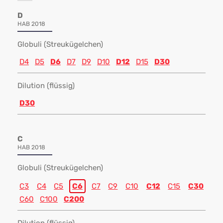
D
HAB 2018
Globuli (Streukügelchen)
D4
D5
D6
D7
D9
D10
D12
D15
D30
Dilution (flüssig)
D30
C
HAB 2018
Globuli (Streukügelchen)
C3
C4
C5
C6
C7
C9
C10
C12
C15
C30
C60
C100
C200