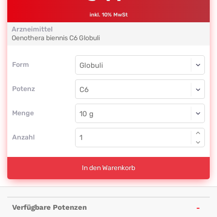
inkl. 10% MwSt
Arzneimittel
Oenothera biennis
C6
Globuli
Form
Form
Globuli
Potenz
C6
Globuli
Menge
Anzahl
In den Warenkorb
Verfügbare Potenzen