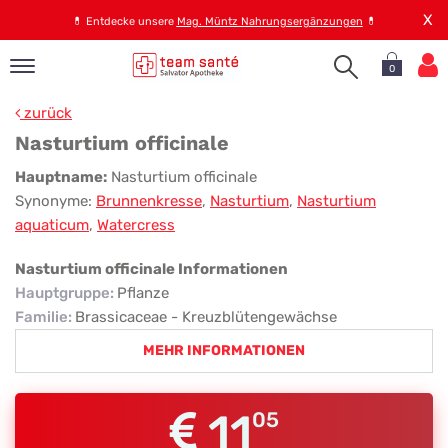
X
💊
Entdecke unsere
Mag. Müntz Nahrungsergänzungen
💊
0
pand
zurück
op
Nasturtium officinale
pand
Nasturtium
Hauptname:
Nasturtium officinale
emen
Synonyme:
Brunnenkresse
,
Nasturtium
,
Nasturtium
officinale
pand
aquaticum
,
Watercress
rvice
Nasturtium officinale Informationen
Hauptgruppe
:
Pflanze
pand
Familie
:
Brassicaceae - Kreuzblütengewächse
er
MEHR INFORMATIONEN
s
11
05