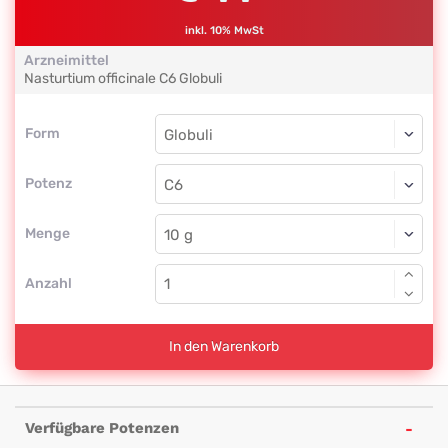
inkl. 10% MwSt
Arzneimittel
Nasturtium officinale
C6
Globuli
Form
Form
Globuli
Potenz
C6
Globuli
Menge
Anzahl
In den Warenkorb
Verfügbare Potenzen