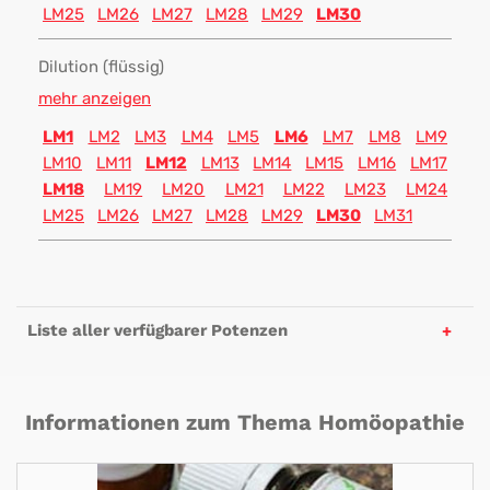
LM25
LM26
LM27
LM28
LM29
LM30
Dilution (flüssig)
mehr anzeigen
LM1
LM2
LM3
LM4
LM5
LM6
LM7
LM8
LM9
LM10
LM11
LM12
LM13
LM14
LM15
LM16
LM17
LM18
LM19
LM20
LM21
LM22
LM23
LM24
LM25
LM26
LM27
LM28
LM29
LM30
LM31
Liste aller verfügbarer Potenzen
Informationen zum Thema Homöopathie