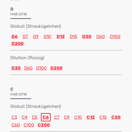
D
HAB 2018
Globuli (Streukügelchen)
D6
D7
D9
D10
D12
D15
D30
D60
D100
D200
Dilution (flüssig)
D30
D60
D100
D200
C
HAB 2018
Globuli (Streukügelchen)
C3
C4
C5
C6
C7
C9
C10
C12
C15
C30
C60
C100
C200