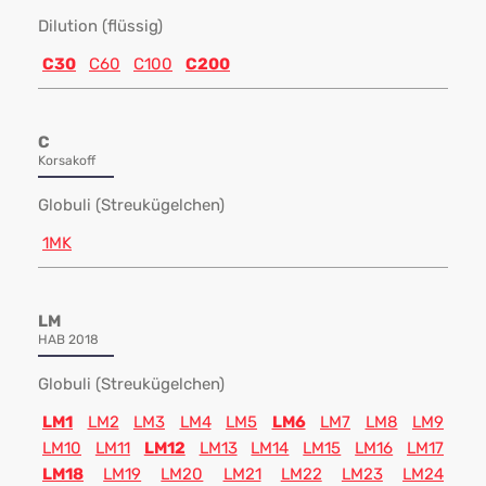
Dilution (flüssig)
C30
C60
C100
C200
C
Korsakoff
Globuli (Streukügelchen)
1MK
LM
HAB 2018
Globuli (Streukügelchen)
LM1
LM2
LM3
LM4
LM5
LM6
LM7
LM8
LM9
LM10
LM11
LM12
LM13
LM14
LM15
LM16
LM17
LM18
LM19
LM20
LM21
LM22
LM23
LM24