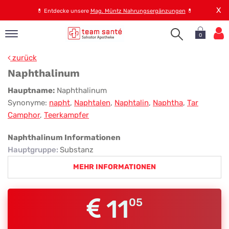
X
💊
Entdecke unsere
Mag. Müntz Nahrungsergänzungen
💊
0
pand
zurück
op
Naphthalinum
pand
Naphthalinum
Hauptname:
Naphthalinum
emen
Synonyme:
napht
,
Naphtalen
,
Naphtalin
,
Naphtha
,
Tar
pand
Camphor
,
Teerkampfer
rvice
Naphthalinum Informationen
Hauptgruppe
:
Substanz
pand
MEHR INFORMATIONEN
er
s
11
05