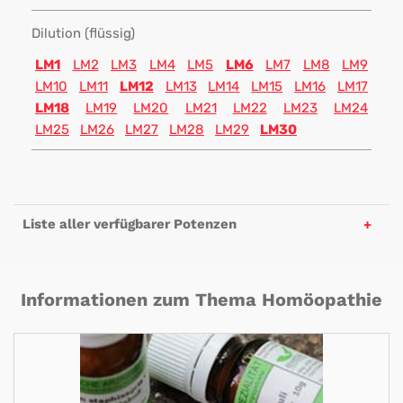
Dilution (flüssig)
LM1
LM2
LM3
LM4
LM5
LM6
LM7
LM8
LM9
LM10
LM11
LM12
LM13
LM14
LM15
LM16
LM17
LM18
LM19
LM20
LM21
LM22
LM23
LM24
LM25
LM26
LM27
LM28
LM29
LM30
Liste aller verfügbarer Potenzen
Informationen zum Thema Homöopathie