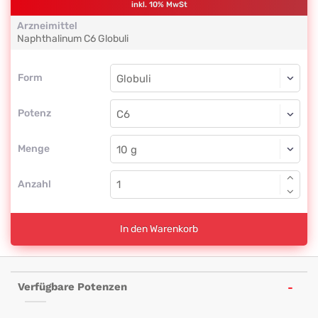
inkl. 10% MwSt
Arzneimittel
Naphthalinum
C6
Globuli
Form
Form
Globuli
Potenz
C6
Globuli
Menge
Anzahl
In den Warenkorb
Verfügbare Potenzen