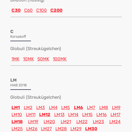
Dilution (flüssig)
C30
C60
C100
C200
C
Korsakoff
Globuli (Streukügelchen)
1MK
10MK
50MK
100MK
LM
HAB 2018
Globuli (Streukügelchen)
LM1
LM2
LM3
LM4
LM5
LM6
LM7
LM8
LM9
LM10
LM11
LM12
LM13
LM14
LM15
LM16
LM17
LM18
LM19
LM20
LM21
LM22
LM23
LM24
LM25
LM26
LM27
LM28
LM29
LM30