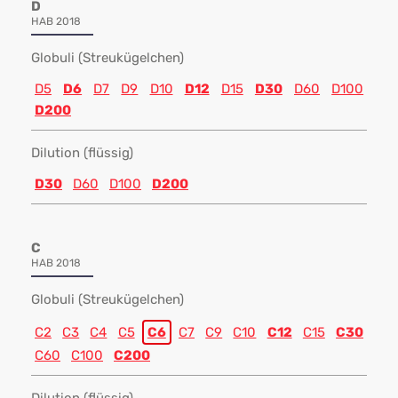
D
HAB 2018
Globuli (Streukügelchen)
D5
D6
D7
D9
D10
D12
D15
D30
D60
D100
D200
Dilution (flüssig)
D30
D60
D100
D200
C
HAB 2018
Globuli (Streukügelchen)
C2
C3
C4
C5
C6
C7
C9
C10
C12
C15
C30
C60
C100
C200