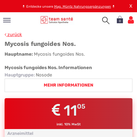
X
💊
Entdecke unsere
Mag. Müntz Nahrungsergänzungen
💊
0
pand
zurück
op
Mycosis fungoides Nos.
pand
Mycosis
Hauptname:
Mycosis fungoides Nos.
emen
fungoides
pand
Mycosis fungoides Nos. Informationen
rvice
Nos.
Hauptgruppe
:
Nosode
MEHR INFORMATIONEN
pand
er
11
05
s
inkl. 10% MwSt
Arzneimittel