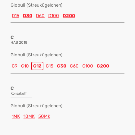
Globuli (Streukügelchen)
D15
D30
D60
D100
D200
C
HAB 2018
Globuli (Streukügelchen)
C9
C10
C12
C15
C30
C60
C100
C200
C
Korsakoff
Globuli (Streukügelchen)
1MK
10MK
50MK