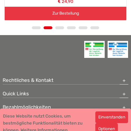
24,90
Zur Bestellung
Rechtliches & Kontakt
Quick Links
Bezahlmöglichkeiten
Diese Website nutzt Cookies, um
Einverstanden
Copyright © 2026 Team Santé Salvator Apotheke - GDP zertifiziert
bestmögliche Funktionalität bieten zu
Optionen
können.
Remedia Homöopathie GmbH GMP zertifizierter Arzneihersteller
Weitere Informationen