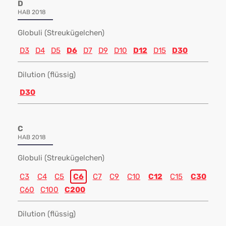
D
HAB 2018
Globuli (Streukügelchen)
D3
D4
D5
D6
D7
D9
D10
D12
D15
D30
Dilution (flüssig)
D30
C
HAB 2018
Globuli (Streukügelchen)
C3
C4
C5
C6
C7
C9
C10
C12
C15
C30
C60
C100
C200
Dilution (flüssig)