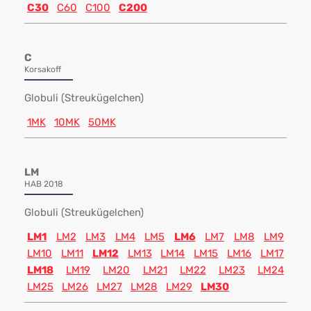
C30
C60
C100
C200
C
Korsakoff
Globuli (Streukügelchen)
1MK
10MK
50MK
LM
HAB 2018
Globuli (Streukügelchen)
LM1
LM2
LM3
LM4
LM5
LM6
LM7
LM8
LM9
LM10
LM11
LM12
LM13
LM14
LM15
LM16
LM17
LM18
LM19
LM20
LM21
LM22
LM23
LM24
LM25
LM26
LM27
LM28
LM29
LM30