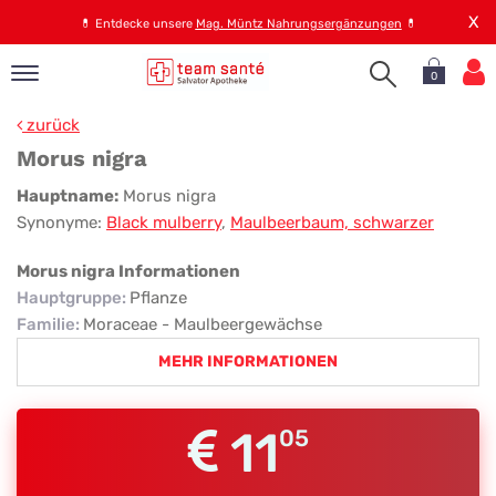
X
💊
Entdecke unsere
Mag. Müntz Nahrungsergänzungen
💊
0
pand
zurück
op
Morus nigra
pand
Morus
Hauptname:
Morus nigra
emen
Synonyme:
Black mulberry
,
Maulbeerbaum, schwarzer
nigra
pand
rvice
Morus nigra Informationen
Hauptgruppe
:
Pflanze
Familie
:
Moraceae - Maulbeergewächse
pand
MEHR INFORMATIONEN
er
s
11
05