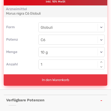
inkl. 10% MwSt
Arzneimittel
Morus nigra
C6
Globuli
Form
Form
Globuli
Potenz
C6
Globuli
Menge
Anzahl
In den Warenkorb
Verfügbare Potenzen