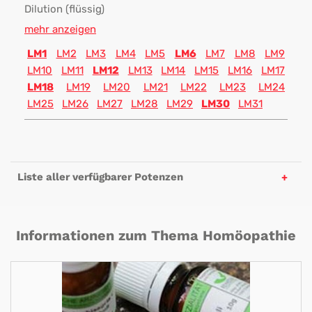
Dilution (flüssig)
mehr anzeigen
LM1
LM2
LM3
LM4
LM5
LM6
LM7
LM8
LM9
LM10
LM11
LM12
LM13
LM14
LM15
LM16
LM17
LM18
LM19
LM20
LM21
LM22
LM23
LM24
LM25
LM26
LM27
LM28
LM29
LM30
LM31
Liste aller verfügbarer Potenzen
Informationen zum Thema Homöopathie