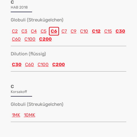
C
HAB 2018
Globuli (Streukügelchen)
C2
C3
C4
C5
C6
C7
C9
C10
C12
C15
C30
C60
C100
C200
Dilution (flüssig)
C30
C60
C100
C200
C
Korsakoff
Globuli (Streukügelchen)
1MK
10MK