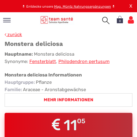
X
💊
Entdecke unsere
Mag. Müntz Nahrungsergänzungen
💊
0
pand
zurück
op
Monstera deliciosa
pand
Monstera
Hauptname:
Monstera deliciosa
emen
Synonyme:
Fensterblatt
,
Philodendron pertusum
deliciosa
pand
rvice
Monstera deliciosa Informationen
Hauptgruppe
:
Pflanze
Familie
:
Araceae - Aronstabgewächse
pand
MEHR INFORMATIONEN
er
s
11
05