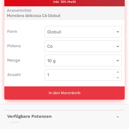
inkl. 10% MwSt
Arzneimittel
Monstera deliciosa
C6
Globuli
Form
Form
Globuli
Potenz
C6
Globuli
Menge
Anzahl
In den Warenkorb
Verfügbare Potenzen