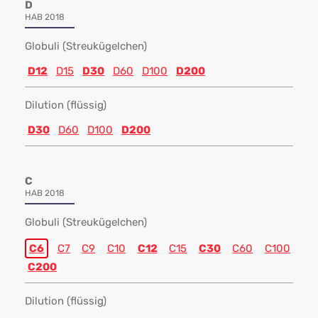
D
HAB 2018
Globuli (Streukügelchen)
D12
D15
D30
D60
D100
D200
Dilution (flüssig)
D30
D60
D100
D200
C
HAB 2018
Globuli (Streukügelchen)
C6
C7
C9
C10
C12
C15
C30
C60
C100
C200
Dilution (flüssig)