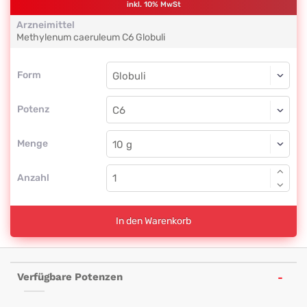
inkl. 10% MwSt
Arzneimittel
Methylenum caeruleum
C6
Globuli
Form
Form
Globuli
Potenz
C6
Globuli
Menge
Anzahl
In den Warenkorb
Verfügbare Potenzen