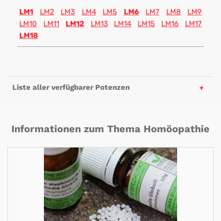
LM1
LM2
LM3
LM4
LM5
LM6
LM7
LM8
LM9
LM10
LM11
LM12
LM13
LM14
LM15
LM16
LM17
LM18
Liste aller verfügbarer Potenzen
Informationen zum Thema Homöopathie