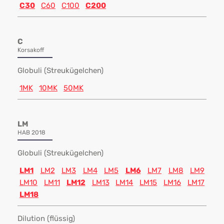
C30
C60
C100
C200
C
Korsakoff
Globuli (Streukügelchen)
1MK
10MK
50MK
LM
HAB 2018
Globuli (Streukügelchen)
LM1
LM2
LM3
LM4
LM5
LM6
LM7
LM8
LM9
LM10
LM11
LM12
LM13
LM14
LM15
LM16
LM17
LM18
Dilution (flüssig)