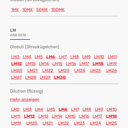
1MK
10MK
50MK
100MK
LM
HAB 2018
Globuli (Streukügelchen)
LM3
LM4
LM5
LM6
LM7
LM8
LM9
LM10
LM11
LM12
LM13
LM14
LM15
LM16
LM17
LM18
LM19
LM20
LM21
LM22
LM23
LM24
LM25
LM26
LM27
LM28
LM29
LM30
Dilution (flüssig)
mehr anzeigen
LM2
LM3
LM4
LM5
LM6
LM7
LM8
LM9
LM10
LM11
LM12
LM13
LM14
LM15
LM16
LM17
LM18
LM19
LM20
LM21
LM22
LM23
LM24
LM25