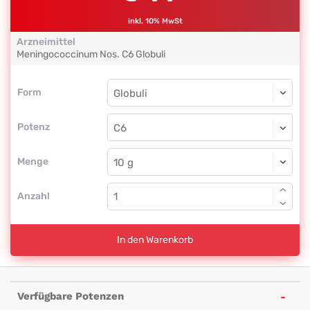
inkl. 10% MwSt
Arzneimittel
Meningococcinum Nos.
C6
Globuli
Form
Form
Globuli
Potenz
C6
Globuli
Menge
Anzahl
In den Warenkorb
Verfügbare Potenzen