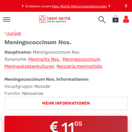
X
💊
Entdecke unsere
Mag. Müntz Nahrungsergänzungen
💊
0
pand
zurück
op
Meningococcinum Nos.
pand
Meningococcinum
Hauptname:
Meningococcinum Nos.
emen
Synonyme:
Meningitis Nos.
,
Meningococcinum
,
Nos.
pand
Meningokokkenkulturen
,
Neisseria meningitidis
rvice
Meningococcinum Nos. Informationen
Hauptgruppe
:
Nosode
pand
Familie
:
Neisseriae
er
MEHR INFORMATIONEN
s
11
05