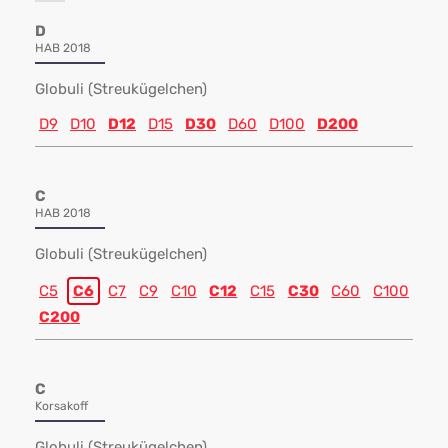
D
HAB 2018
Globuli (Streukügelchen)
D9
D10
D12
D15
D30
D60
D100
D200
C
HAB 2018
Globuli (Streukügelchen)
C5
C6
C7
C9
C10
C12
C15
C30
C60
C100
C200
C
Korsakoff
Globuli (Streukügelchen)