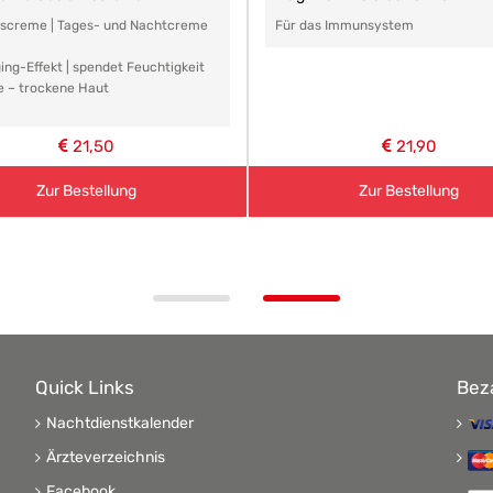
tscreme | Tages- und Nachtcreme
Für das Immunsystem
ing-Effekt | spendet Feuchtigkeit
e – trockene Haut
21,50
21,90
Zur Bestellung
Zur Bestellung
Quick Links
Bez
Nachtdienstkalender
Ärzteverzeichnis
Facebook