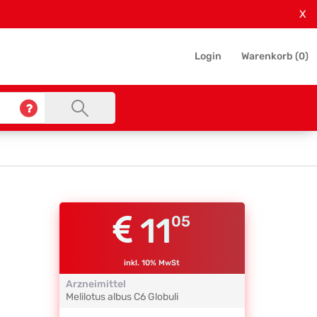
X
Login
Warenkorb (
0
)
11
05
inkl. 10% MwSt
Arzneimittel
Melilotus albus
C6
Globuli