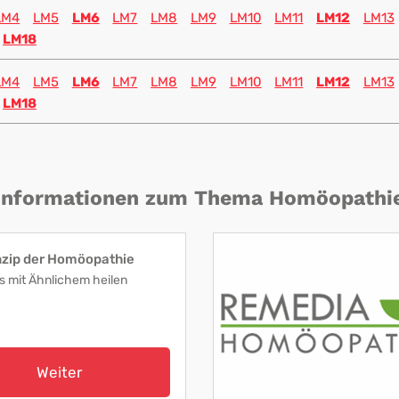
LM4
LM5
LM6
LM7
LM8
LM9
LM10
LM11
LM12
LM13
LM18
LM4
LM5
LM6
LM7
LM8
LM9
LM10
LM11
LM12
LM13
LM18
Informationen zum Thema Homöopathi
nzip der Homöopathie
s mit Ähnlichem heilen
Weiter