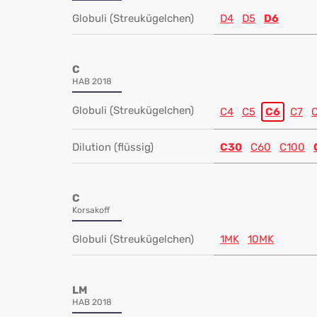
Globuli (Streukügelchen)
D4
D5
D6
C
HAB 2018
Globuli (Streukügelchen)
C4
C5
C6
C7
Dilution (flüssig)
C30
C60
C100
C
Korsakoff
Globuli (Streukügelchen)
1MK
10MK
LM
HAB 2018