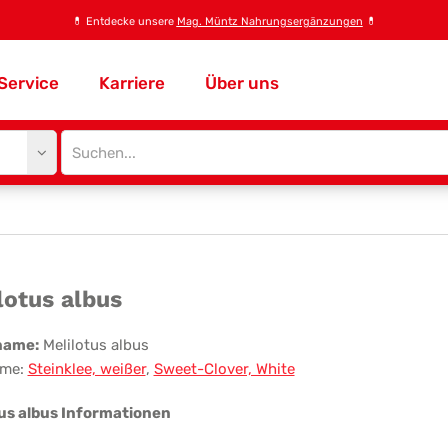
💊
Entdecke unsere
Mag. Müntz Nahrungsergänzungen
💊
Service
Karriere
Über uns
Site
search
input
ilotus
lotus albus
us
name:
Melilotus albus
me:
Steinklee, weißer
,
Sweet-Clover, White
tus albus Informationen