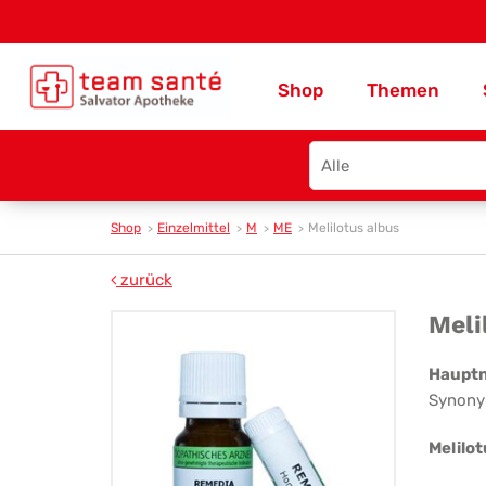
Shop
Themen
Search
type
Shop
Einzelmittel
M
ME
Melilotus albus
zurück
Mel
Meli
alb
Haupt
Synony
Melilo