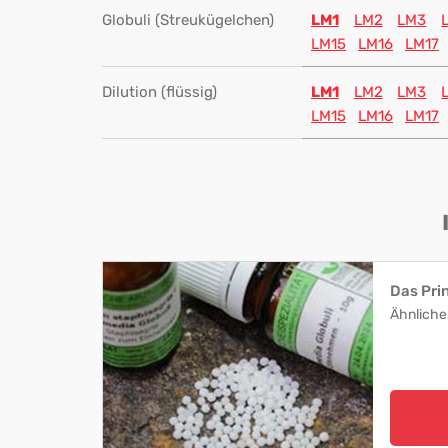
Globuli (Streukügelchen)
LM1
LM2
LM3
LM15
LM16
LM17
Dilution (flüssig)
LM1
LM2
LM3
LM15
LM16
LM17
Das Pri
Ähnliche