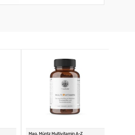
Mag. Müntz Multivitamin A-Z
Remasan 