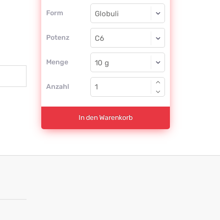
Form
Form
Globuli
Potenz
C6
Globuli
Menge
Anzahl
In den Warenkorb