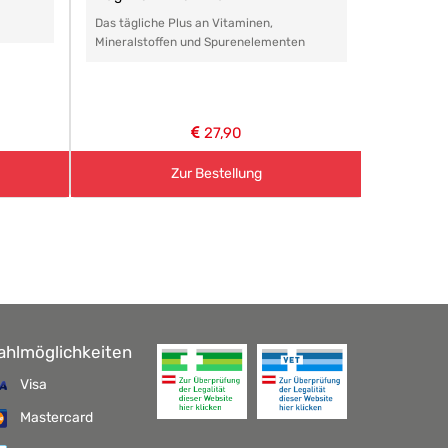
Das tägliche Plus an Vitaminen,
Das perfe
Mineralstoffen und Spurenelementen
Arzneimitt
aller Art.
27,90
Zur Bestellung
ahlmöglichkeiten
Visa
Mastercard