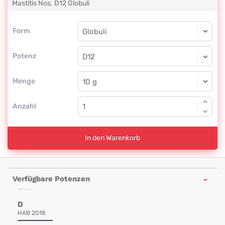
Mastitis Nos.
D12
Globuli
Form
Form
Globuli
Potenz
D12
Globuli
Menge
Anzahl
In den Warenkorb
Verfügbare Potenzen
D
HAB 2018