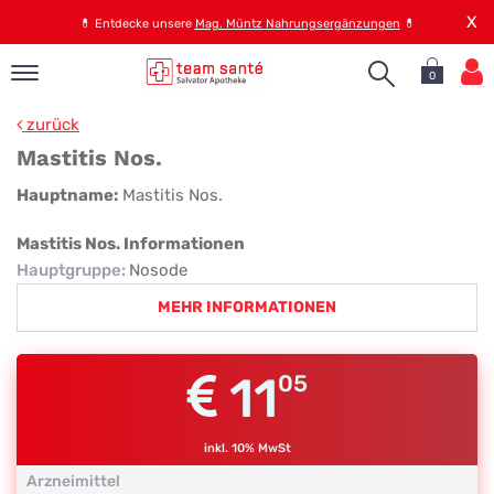
X
💊
Entdecke unsere
Mag. Müntz Nahrungsergänzungen
💊
0
pand
zurück
op
Mastitis Nos.
pand
Mastitis
Hauptname:
Mastitis Nos.
emen
Nos.
pand
Mastitis Nos. Informationen
rvice
Hauptgruppe
:
Nosode
MEHR INFORMATIONEN
pand
er
11
05
s
inkl. 10% MwSt
Arzneimittel