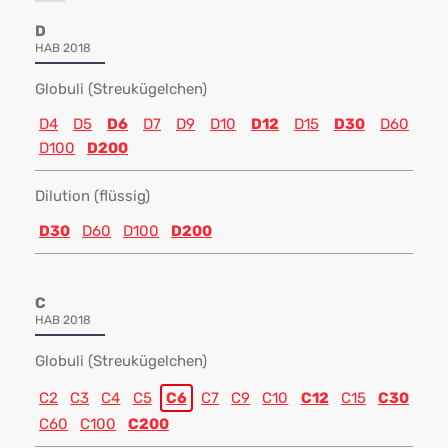
D
HAB 2018
Globuli (Streukügelchen)
D4
D5
D6
D7
D9
D10
D12
D15
D30
D60
D100
D200
Dilution (flüssig)
D30
D60
D100
D200
C
HAB 2018
Globuli (Streukügelchen)
C2
C3
C4
C5
C6
C7
C9
C10
C12
C15
C30
C60
C100
C200