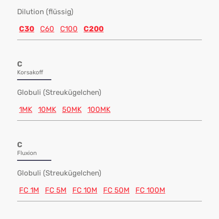
Dilution (flüssig)
C30
C60
C100
C200
C
Korsakoff
Globuli (Streukügelchen)
1MK
10MK
50MK
100MK
C
Fluxion
Globuli (Streukügelchen)
FC 1M
FC 5M
FC 10M
FC 50M
FC 100M