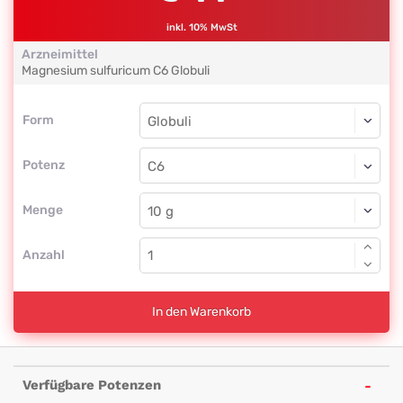
inkl. 10% MwSt
Arzneimittel
Magnesium sulfuricum
C6
Globuli
Form
Form
Globuli
Potenz
C6
Globuli
Menge
Anzahl
In den Warenkorb
Verfügbare Potenzen