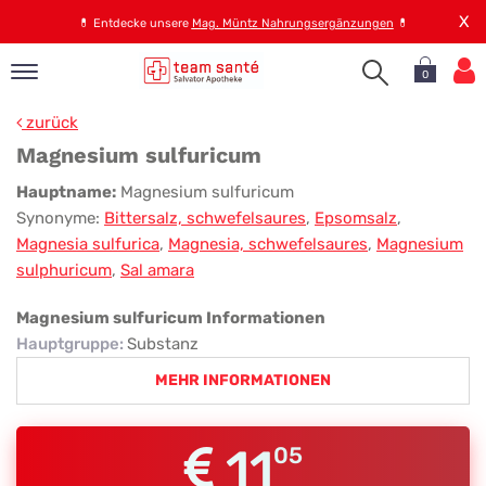
X
💊
Entdecke unsere
Mag. Müntz Nahrungsergänzungen
💊
0
pand
zurück
op
Magnesium sulfuricum
pand
Magnesium
Hauptname:
Magnesium sulfuricum
emen
Synonyme:
Bittersalz, schwefelsaures
,
Epsomsalz
,
sulfuricum
pand
Magnesia sulfurica
,
Magnesia, schwefelsaures
,
Magnesium
rvice
sulphuricum
,
Sal amara
Magnesium sulfuricum Informationen
pand
Hauptgruppe
:
Substanz
er
MEHR INFORMATIONEN
s
11
05