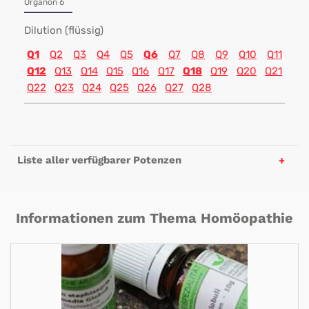
Organon 6
Dilution (flüssig)
Q1
Q2
Q3
Q4
Q5
Q6
Q7
Q8
Q9
Q10
Q11
Q12
Q13
Q14
Q15
Q16
Q17
Q18
Q19
Q20
Q21
Q22
Q23
Q24
Q25
Q26
Q27
Q28
Liste aller verfügbarer Potenzen
Informationen zum Thema Homöopathie