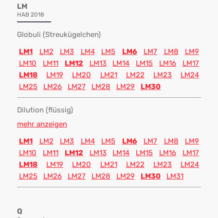
LM
HAB 2018
Globuli (Streukügelchen)
LM1
LM2
LM3
LM4
LM5
LM6
LM7
LM8
LM9
LM10
LM11
LM12
LM13
LM14
LM15
LM16
LM17
LM18
LM19
LM20
LM21
LM22
LM23
LM24
LM25
LM26
LM27
LM28
LM29
LM30
Dilution (flüssig)
mehr anzeigen
LM1
LM2
LM3
LM4
LM5
LM6
LM7
LM8
LM9
LM10
LM11
LM12
LM13
LM14
LM15
LM16
LM17
LM18
LM19
LM20
LM21
LM22
LM23
LM24
LM25
LM26
LM27
LM28
LM29
LM30
LM31
Q