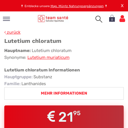
X
💊
Entdecke unsere
Mag. Müntz Nahrungsergänzungen
💊
0
pand
zurück
op
Lutetium chloratum
pand
Lutetium
Hauptname:
Lutetium chloratum
emen
Synonyme:
Lutetium muriaticum
chloratum
pand
rvice
Lutetium chloratum Informationen
Hauptgruppe
:
Substanz
Familie
:
Lanthanides
pand
MEHR INFORMATIONEN
er
s
21
95