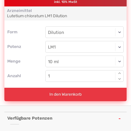
inkl. 10% MwSt
Arzneimittel
Lutetium chloratum
LM1
Dilution
Form
Form
Dilution
Potenz
LM1
Dilution
Menge
Anzahl
In den Warenkorb
Verfügbare Potenzen