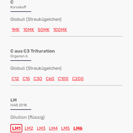
C
Korsakoff
Globuli (Streukügelchen)
1MK
10MK
50MK
100MK
C aus C3 Trituration
Organon 6
Globuli (Streukügelchen)
C12
C15
C30
C60
C100
C200
LM
HAB 2018
Dilution (flüssig)
LM1
LM2
LM3
LM4
LM5
LM6