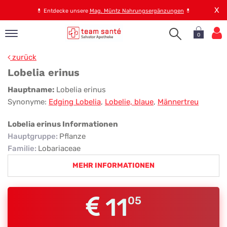
X
💊
Entdecke unsere
Mag. Müntz Nahrungsergänzungen
💊
0
pand
zurück
op
Lobelia erinus
pand
Lobelia
Hauptname:
Lobelia erinus
emen
Synonyme:
Edging Lobelia
,
Lobelie, blaue
,
Männertreu
erinus
pand
rvice
Lobelia erinus Informationen
Hauptgruppe
:
Pflanze
Familie
:
Lobariaceae
pand
MEHR INFORMATIONEN
er
s
11
05