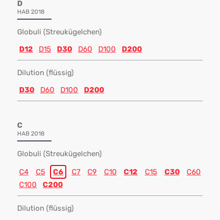
D
HAB 2018
Globuli (Streukügelchen)
D12
D15
D30
D60
D100
D200
Dilution (flüssig)
D30
D60
D100
D200
C
HAB 2018
Globuli (Streukügelchen)
C4
C5
C6
C7
C9
C10
C12
C15
C30
C60
C100
C200
Dilution (flüssig)