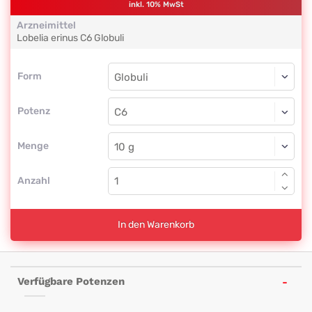
inkl. 10% MwSt
Arzneimittel
Lobelia erinus
C6
Globuli
Form
Form
Globuli
Potenz
C6
Globuli
Menge
Anzahl
In den Warenkorb
Verfügbare Potenzen