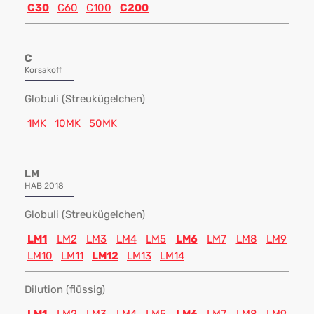
C30
C60
C100
C200
C
Korsakoff
Globuli (Streukügelchen)
1MK
10MK
50MK
LM
HAB 2018
Globuli (Streukügelchen)
LM1
LM2
LM3
LM4
LM5
LM6
LM7
LM8
LM9
LM10
LM11
LM12
LM13
LM14
Dilution (flüssig)