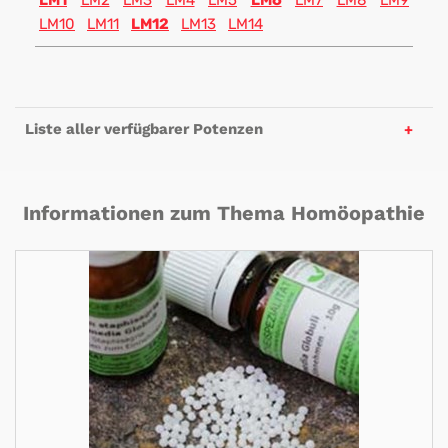
LM1
LM2
LM3
LM4
LM5
LM6
LM7
LM8
LM9
LM10
LM11
LM12
LM13
LM14
Liste aller verfügbarer Potenzen
Informationen zum Thema Homöopathie