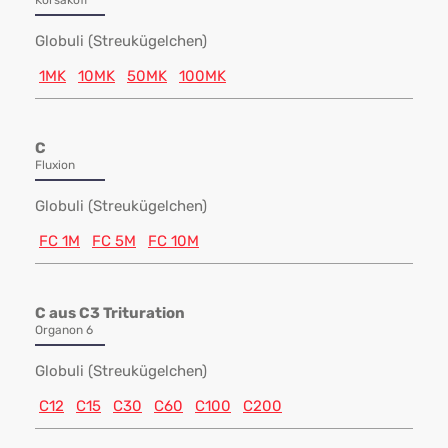
Korsakoff
Globuli (Streukügelchen)
1MK
10MK
50MK
100MK
C
Fluxion
Globuli (Streukügelchen)
FC 1M
FC 5M
FC 10M
C aus C3 Trituration
Organon 6
Globuli (Streukügelchen)
C12
C15
C30
C60
C100
C200