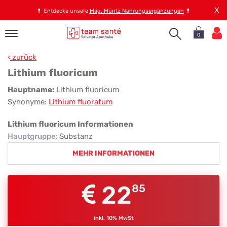
X
💊
Entdecke unsere
Mag. Müntz Nahrungsergänzungen
💊
0
pand
zurück
op
Lithium fluoricum
pand
Lithium
Hauptname:
Lithium fluoricum
emen
Synonyme:
Lithium fluoratum
fluoricum
pand
rvice
Lithium fluoricum Informationen
Hauptgruppe
:
Substanz
MEHR INFORMATIONEN
pand
er
s
22
85
inkl. 10% MwSt