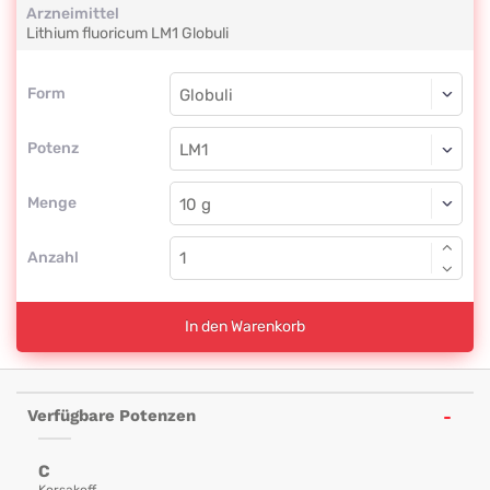
Arzneimittel
Lithium fluoricum
LM1
Globuli
Form
Form
Globuli
Potenz
LM1
Globuli
Menge
Anzahl
In den Warenkorb
Verfügbare Potenzen
C