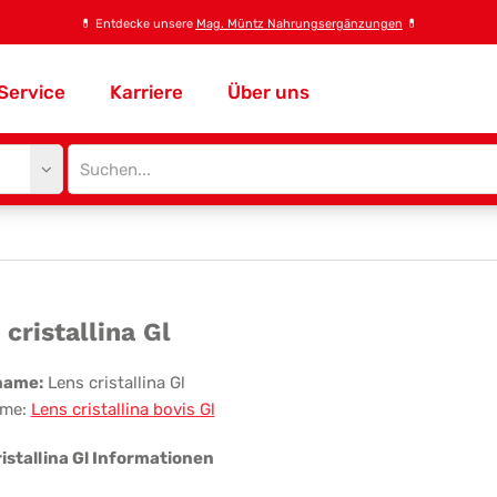
💊
Entdecke unsere
Mag. Müntz Nahrungsergänzungen
💊
Service
Karriere
Über uns
Site
search
input
ns
 cristallina Gl
stallina
name:
Lens cristallina Gl
me:
Lens cristallina bovis Gl
istallina Gl Informationen