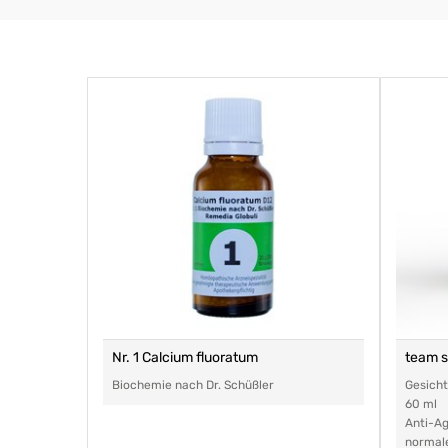
Nr. 1 Calcium fluoratum
team 
Biochemie nach Dr. Schüßler
Gesich
60 ml
Anti-Ag
normal