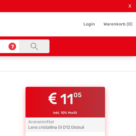
X
Login
Warenkorb (
0
)
11
05
inkl. 10% MwSt
Arzneimittel
Lens cristallina Gl
D12
Globuli