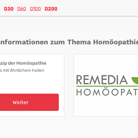
5
D30
D60
D100
D200
Informationen zum Thema Homöopathi
nzip der Homöopathie
s mit Ähnlichem heilen
Weiter