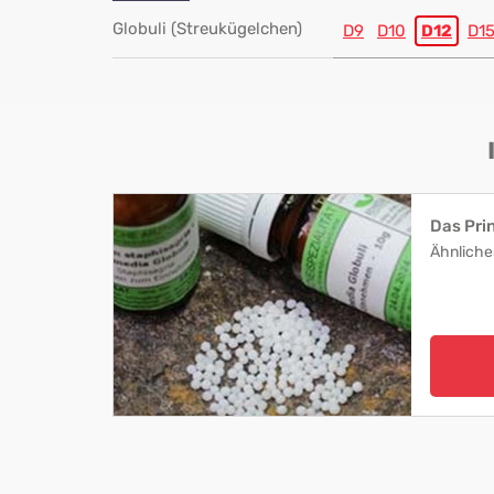
Globuli (Streukügelchen)
D9
D10
D12
D1
Das Pri
Ähnliche