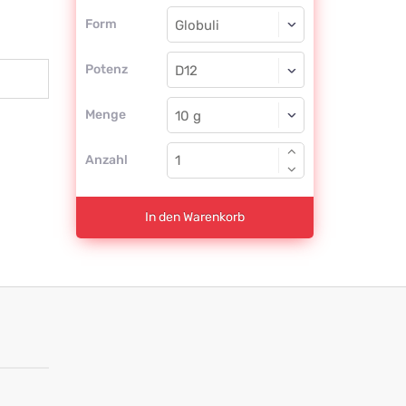
Form
Form
Globuli
Potenz
D12
Globuli
Menge
Anzahl
In den Warenkorb