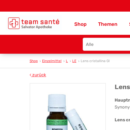
Shop
Themen
Search
type
Shop
Einzelmittel
L
LE
Lens cristallina Gl
zurück
Le
Lens
cri
Haupt
Synony
Gl
Lens cr