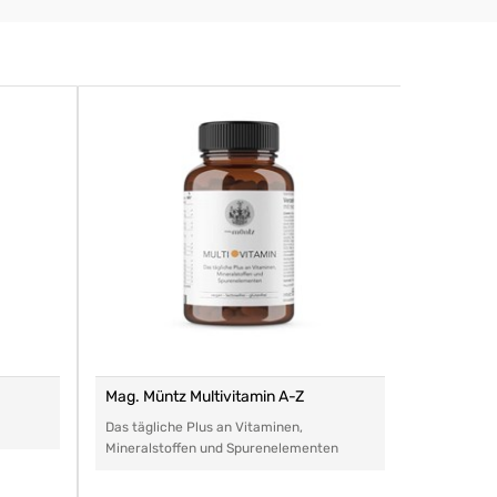
Mag. Müntz Multivitamin A-Z
Remasan 
Das tägliche Plus an Vitaminen,
Das perfe
Mineralstoffen und Spurenelementen
Arzneimitt
aller Art.