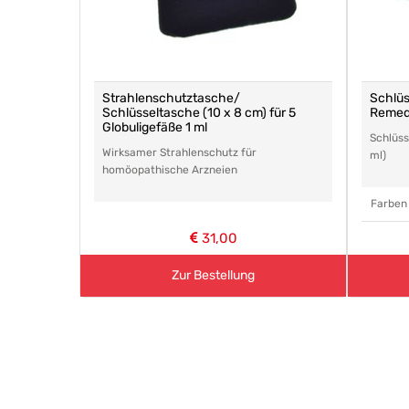
emedia
Strahlenschutztasche/
Schlüs
Schlüsseltasche (10 x 8 cm) für 5
Remedi
Globuligefäße 1 ml
igefäße 1
Schlüss
Wirksamer Strahlenschutz für
ml)
homöopathische Arzneien
Farben
31,00
Zur Bestellung