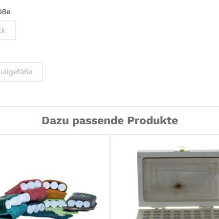
öße
tk
uligefäße
Dazu passende Produkte