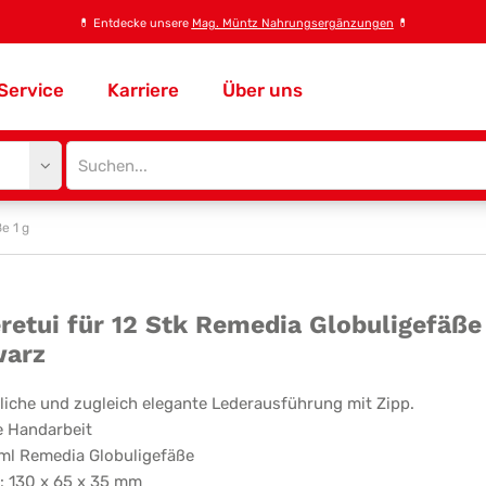
💊
Entdecke unsere
Mag. Müntz Nahrungsergänzungen
💊
Service
Karriere
Über uns
Site
search
input
e 1 g
eretui
retui für 12 Stk Remedia Globuligefäße 
warz
iche und zugleich elegante Lederausführung mit Zipp.
e Handarbeit
k
ml Remedia Globuligefäße
: 130 x 65 x 35 mm