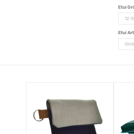
Etui Gr
12 S
Etui Art
Glob