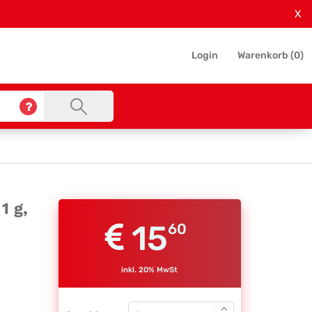
X
Login
Warenkorb (
0
)
1 g,
15
60
inkl. 20% MwSt