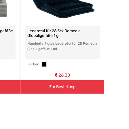
ligefäße
Lederetui für 28 Stk Remedia
Globulige
Globuligefäße 1 g
Wenn Sie A
Handgefertigtes Lederetui für 28 Remedia
möchten
Globuligefäße 1 ml
leer, pass
Farben
26,30
Zur Bestellung