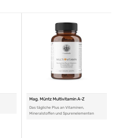
Mag. Müntz Multivitamin A-Z
Remasan 
Das tägliche Plus an Vitaminen,
Das perfe
Mineralstoffen und Spurenelementen
Arzneimitt
aller Art.