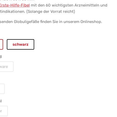
media
Erste-Hilfe-Fibel
mit den 60 wichtigsten Arzneimitteln und
buligefäße
indikationen. (Solange der Vorrat reicht)
senden Globuligefäße finden Sie in unserem Onlineshop.
hwarz
schwarz
d
ware
l
r