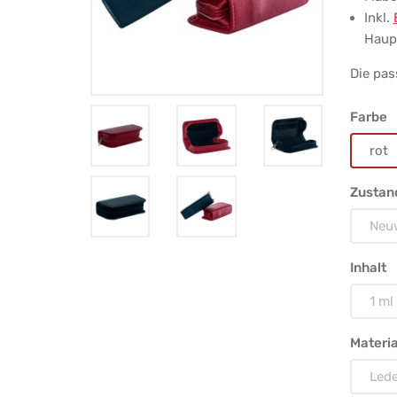
Re
Inkl.
Glo
Haupt
1
Die pas
g,
Farbe
sc
rot
Zustan
Neu
Inhalt
1 ml
Materia
Lede