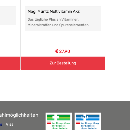
Mag. Müntz Multivitamin A-Z
Remasan 
Das tägliche Plus an Vitaminen,
Das perfe
Mineralstoffen und Spurenelementen
Arzneimitt
aller Art.
27,90
Zur Bestellung
ahlmöglichkeiten
Visa