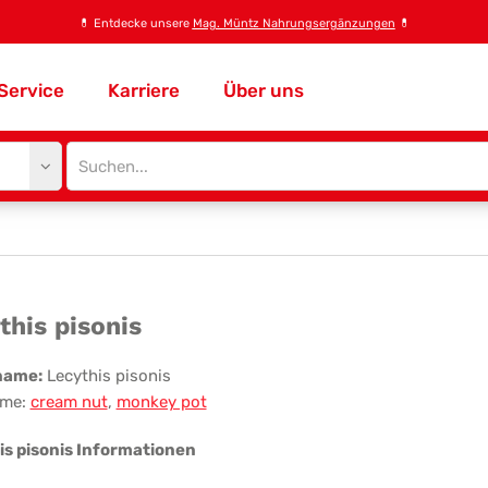
💊
Entdecke unsere
Mag. Müntz Nahrungsergänzungen
💊
Service
Karriere
Über uns
Site
search
input
ythis
this pisonis
onis
name:
Lecythis pisonis
me:
cream nut
,
monkey pot
is pisonis Informationen