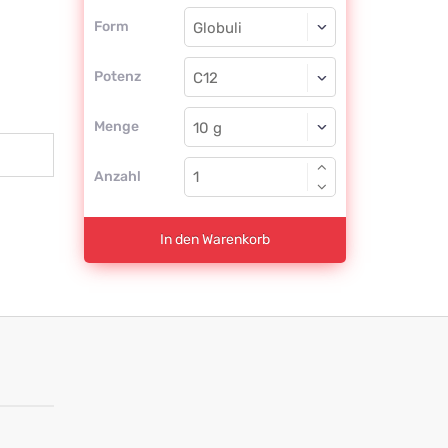
Form
Form
Globuli
Potenz
C12
Globuli
Menge
Anzahl
In den Warenkorb