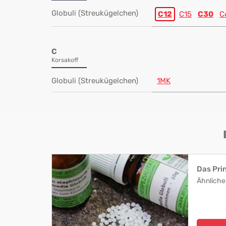
Globuli (Streukügelchen)
C12
C15
C30
C
C
Korsakoff
Globuli (Streukügelchen)
1MK
Das Pri
Ähnliche