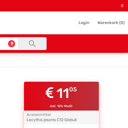
X
Login
Warenkorb (
0
)
11
05
inkl. 10% MwSt
Arzneimittel
Lecythis pisonis
C12
Globuli