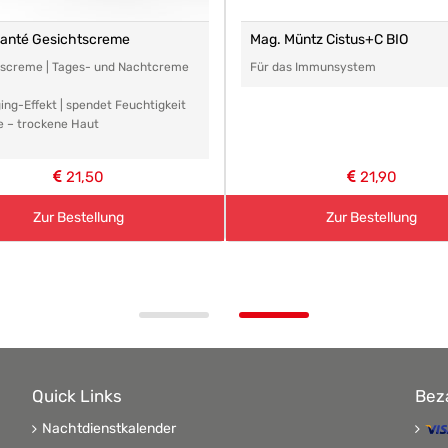
santé Gesichtscreme
Mag. Müntz Cistus+C BIO
tscreme | Tages- und Nachtcreme
Für das Immunsystem
ing-Effekt | spendet Feuchtigkeit
e – trockene Haut
21,50
21,90
Zur Bestellung
Zur Bestellung
Quick Links
Bez
Nachtdienstkalender