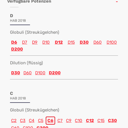
Verfügbare Potenzen
D
HAB 2018
Globuli (Streukügelchen)
D6
D7
D9
D10
D12
D15
D30
D60
D100
D200
Dilution (flüssig)
D30
D60
D100
D200
C
HAB 2018
Globuli (Streukügelchen)
C2
C3
C4
C5
C6
C7
C9
C10
C12
C15
C30