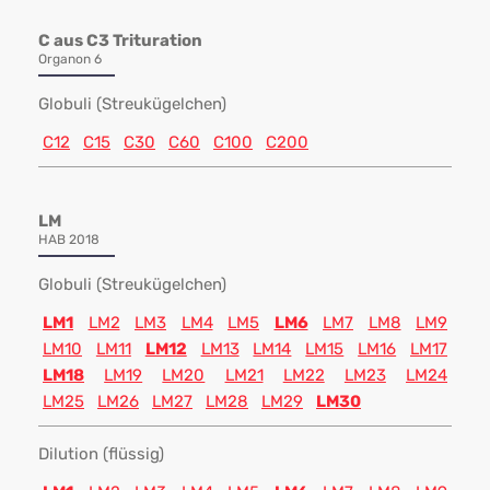
C aus C3 Trituration
Organon 6
Globuli (Streukügelchen)
C12
C15
C30
C60
C100
C200
LM
HAB 2018
Globuli (Streukügelchen)
LM1
LM2
LM3
LM4
LM5
LM6
LM7
LM8
LM9
LM10
LM11
LM12
LM13
LM14
LM15
LM16
LM17
LM18
LM19
LM20
LM21
LM22
LM23
LM24
LM25
LM26
LM27
LM28
LM29
LM30
Dilution (flüssig)