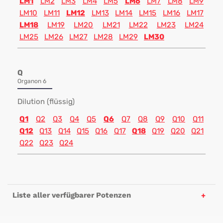
LM1
LM2
LM3
LM4
LM5
LM6
LM7
LM8
LM9
LM10
LM11
LM12
LM13
LM14
LM15
LM16
LM17
LM18
LM19
LM20
LM21
LM22
LM23
LM24
LM25
LM26
LM27
LM28
LM29
LM30
Q
Organon 6
Dilution (flüssig)
Q1
Q2
Q3
Q4
Q5
Q6
Q7
Q8
Q9
Q10
Q11
Q12
Q13
Q14
Q15
Q16
Q17
Q18
Q19
Q20
Q21
Q22
Q23
Q24
Liste aller verfügbarer Potenzen