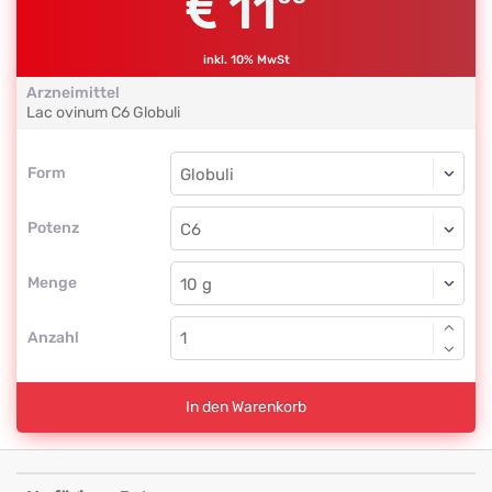
11
inkl. 10% MwSt
Arzneimittel
Lac ovinum
C6
Globuli
Form
Form
Globuli
Potenz
C6
Globuli
Menge
Anzahl
In den Warenkorb