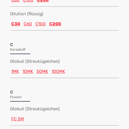
C60
C100
C200
Dilution (flüssig)
C30
C60
C100
C200
C
Korsakoff
Globuli (Streukügelchen)
1MK
10MK
50MK
100MK
C
Fluxion
Globuli (Streukügelchen)
FC 5M