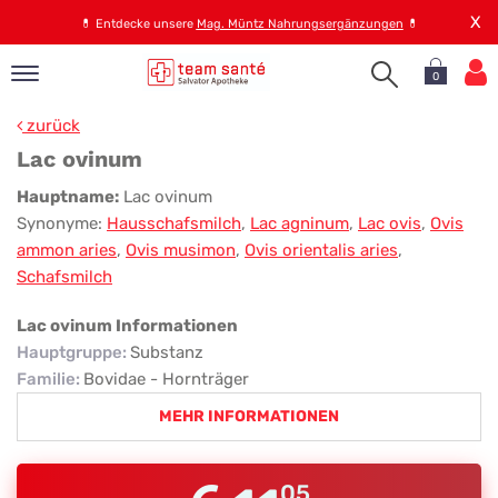
X
💊
Entdecke unsere
Mag. Müntz Nahrungsergänzungen
💊
0
pand
zurück
op
Lac ovinum
pand
Lac
Hauptname:
Lac ovinum
emen
Synonyme:
Hausschafsmilch
,
Lac agninum
,
Lac ovis
,
Ovis
ovinum
pand
ammon aries
,
Ovis musimon
,
Ovis orientalis aries
,
rvice
Schafsmilch
Lac ovinum Informationen
pand
Hauptgruppe
:
Substanz
er
Familie
:
Bovidae - Hornträger
s
MEHR INFORMATIONEN
05