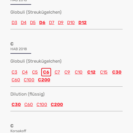
HAB 2018
Globuli (Streukügelchen)
D3
D4
D5
D6
D7
D9
D10
D12
C
HAB 2018
Globuli (Streukügelchen)
C3
C4
C5
C6
C7
C9
C10
C12
C15
C30
C60
C100
C200
Dilution (flüssig)
C30
C60
C100
C200
C
Korsakoff