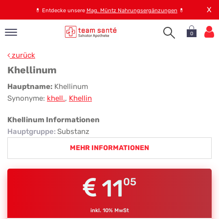
X
💊
Entdecke unsere
Mag. Müntz Nahrungsergänzungen
💊
0
pand
zurück
op
Khellinum
pand
Khellinum
Hauptname:
Khellinum
emen
Synonyme:
khell.
,
Khellin
pand
rvice
Khellinum Informationen
Hauptgruppe
:
Substanz
MEHR INFORMATIONEN
pand
er
s
11
05
inkl. 10% MwSt