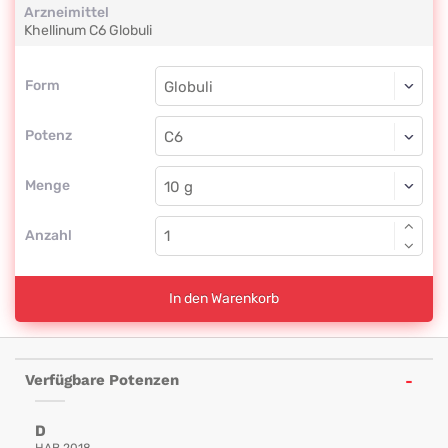
Arzneimittel
Khellinum
C6
Globuli
Form
Form
Globuli
Potenz
C6
Globuli
Menge
Anzahl
In den Warenkorb
Verfügbare Potenzen
D