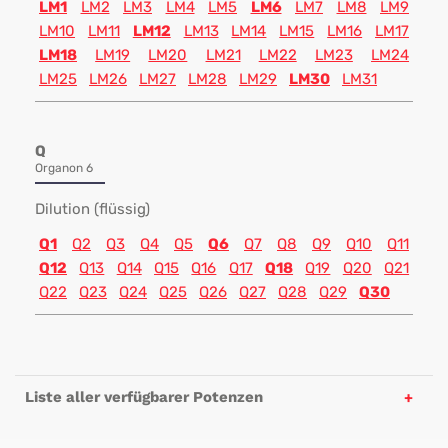
LM1
LM2
LM3
LM4
LM5
LM6
LM7
LM8
LM9
LM10
LM11
LM12
LM13
LM14
LM15
LM16
LM17
LM18
LM19
LM20
LM21
LM22
LM23
LM24
LM25
LM26
LM27
LM28
LM29
LM30
LM31
Q
Organon 6
Dilution (flüssig)
Q1
Q2
Q3
Q4
Q5
Q6
Q7
Q8
Q9
Q10
Q11
Q12
Q13
Q14
Q15
Q16
Q17
Q18
Q19
Q20
Q21
Q22
Q23
Q24
Q25
Q26
Q27
Q28
Q29
Q30
Liste aller verfügbarer Potenzen