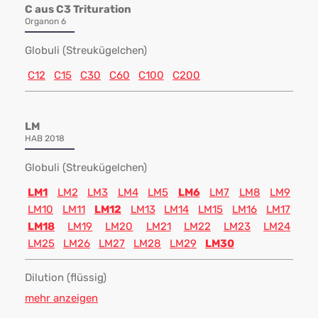
C aus C3 Trituration
Organon 6
Globuli (Streukügelchen)
C12
C15
C30
C60
C100
C200
LM
HAB 2018
Globuli (Streukügelchen)
LM1
LM2
LM3
LM4
LM5
LM6
LM7
LM8
LM9
LM10
LM11
LM12
LM13
LM14
LM15
LM16
LM17
LM18
LM19
LM20
LM21
LM22
LM23
LM24
LM25
LM26
LM27
LM28
LM29
LM30
Dilution (flüssig)
mehr anzeigen