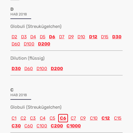
D
HAB 2018
Globuli (Streukügelchen)
D2
D3
D4
D5
D6
D7
D9
D10
D12
D15
D30
D60
D100
D200
Dilution (flüssig)
D30
D60
D100
D200
C
HAB 2018
Globuli (Streukügelchen)
C1
C2
C3
C4
C5
C6
C7
C9
C10
C12
C15
C30
C60
C100
C200
C1000