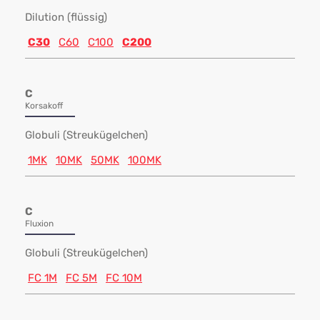
Dilution (flüssig)
C30
C60
C100
C200
C
Korsakoff
Globuli (Streukügelchen)
1MK
10MK
50MK
100MK
C
Fluxion
Globuli (Streukügelchen)
FC 1M
FC 5M
FC 10M