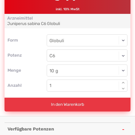
inkl. 10% MwSt
Arzneimittel
Juniperus sabina
C6
Globuli
Form
Form
Globuli
Potenz
C6
Globuli
Menge
Anzahl
In den Warenkorb
Verfügbare Potenzen