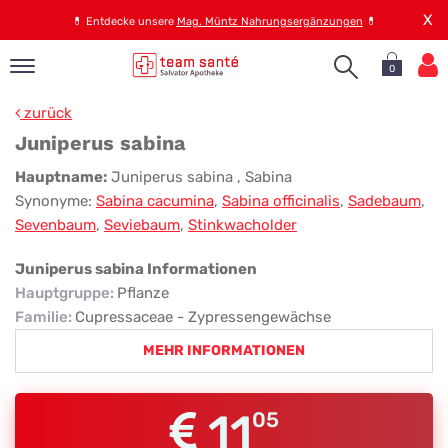
X
💊
Entdecke unsere
Mag. Müntz Nahrungsergänzungen
💊
0
pand
zurück
op
Juniperus sabina
pand
Juniperus
Hauptname:
Juniperus sabina
, Sabina
emen
Synonyme:
Sabina cacumina
,
Sabina officinalis
,
Sadebaum
,
sabina
pand
Sevenbaum
,
Seviebaum
,
Stinkwacholder
rvice
Juniperus sabina Informationen
Hauptgruppe
:
Pflanze
pand
Familie
:
Cupressaceae - Zypressengewächse
er
MEHR INFORMATIONEN
s
11
05