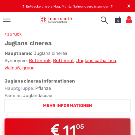
X
💊
Entdecke unsere
Mag. Müntz Nahrungsergänzungen
💊
0
pand
zurück
op
Juglans cinerea
pand
Juglans
Hauptname:
Juglans cinerea
emen
Synonyme:
Butternuß
,
Butternut
,
Juglans cathartica
,
cinerea
pand
Walnuß, graue
rvice
Juglans cinerea Informationen
Hauptgruppe
:
Pflanze
pand
Familie
:
Juglandaceae
er
MEHR INFORMATIONEN
s
11
05