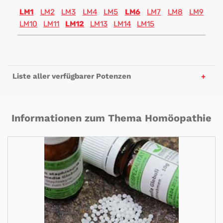
LM1
LM2
LM3
LM4
LM5
LM6
LM7
LM8
LM9
LM10
LM11
LM12
LM13
LM14
LM15
Liste aller verfügbarer Potenzen
Informationen zum Thema Homöopathie