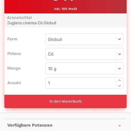
inkl. 10% MwSt
Arzneimittel
Juglans cinerea
C6
Globuli
Form
Form
Globuli
Potenz
C6
Globuli
Menge
Anzahl
In den Warenkorb
Verfügbare Potenzen