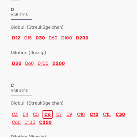
D
HAB 2018
Globuli (Streukügelchen)
D12
D15
D30
D60
D100
D200
Dilution (flüssig)
D30
D60
D100
D200
C
HAB 2018
Globuli (Streukügelchen)
C3
C4
C5
C6
C7
C9
C10
C12
C15
C30
C60
C100
C200