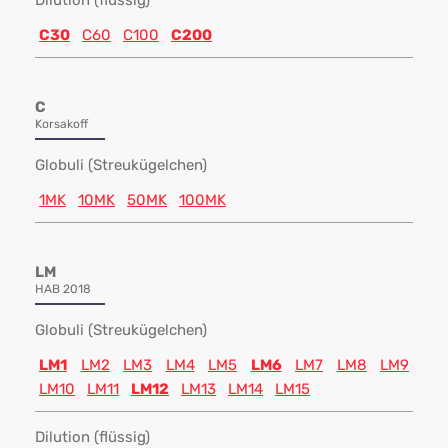
Dilution (flüssig)
C30
C60
C100
C200
C
Korsakoff
Globuli (Streukügelchen)
1MK
10MK
50MK
100MK
LM
HAB 2018
Globuli (Streukügelchen)
LM1
LM2
LM3
LM4
LM5
LM6
LM7
LM8
LM9
LM10
LM11
LM12
LM13
LM14
LM15
Dilution (flüssig)