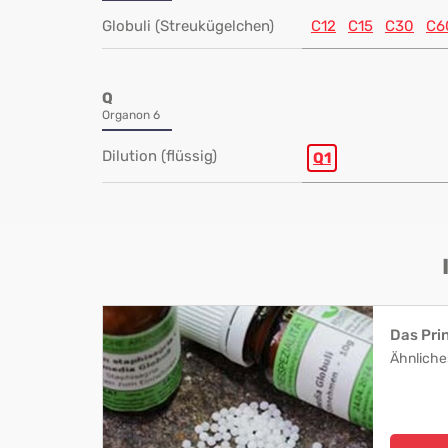
Globuli (Streukügelchen)
C12
C15
C30
C6
Q
Organon 6
Dilution (flüssig)
Q1
Das Pri
Ähnliche