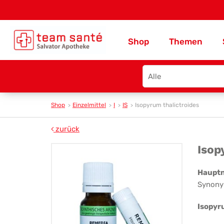
Shop
Themen
Search
type
Shop
Einzelmittel
I
IS
Isopyrum thalictroides
zurück
Is
Isop
tha
Haupt
Synony
Isopyr