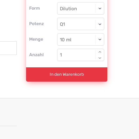
Form
Form
Dilution
Potenz
Q1
Dilution
Menge
Anzahl
In den Warenkorb