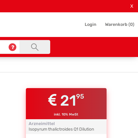
X
Login
Warenkorb (
0
)
21
95
inkl. 10% MwSt
Arzneimittel
Isopyrum thalictroides
Q1
Dilution