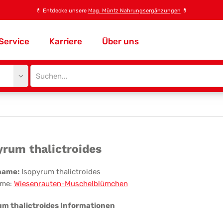
💊
Entdecke unsere
Mag. Müntz Nahrungsergänzungen
💊
Service
Karriere
Über uns
Site
search
input
opyrum
yrum thalictroides
lictroides
name:
Isopyrum thalictroides
me:
Wiesenrauten-Muschelblümchen
um thalictroides Informationen