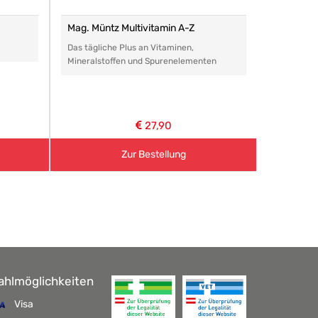
Mag. Müntz Multivitamin A-Z
Remasan 
Das tägliche Plus an Vitaminen,
Das perfe
Mineralstoffen und Spurenelementen
Arzneimitt
aller Art.
27,90
Zur Bestellung
ahlmöglichkeiten
Visa