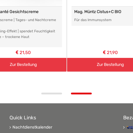
santé Gesichtscreme
Mag. Müntz Cistus+C BIO
tscreme | Tages- und Nachtcreme
Für das Immunsystem
ing-Effekt | spendet Feuchtigkeit
e – trockene Haut
21,50
21,90
Zur Bestellung
Zur Bestellung
Quick Links
Bez
Nachtdienstkalender