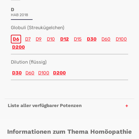
D
HAB 2018
Globuli (Streukügelchen)
D6
D7
D9
D10
D12
D15
D30
D60
D100
D200
Dilution (flüssig)
D30
D60
D100
D200
Liste aller verfügbarer Potenzen
Informationen zum Thema Homöopathie