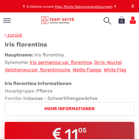
X
💊
Entdecke unsere
Mag. Müntz Nahrungsergänzungen
💊
0
pand
zurück
op
Iris florentina
pand
Iris
Hauptname:
Iris florentina
emen
Synonyme:
Iris germanica var. florentina
,
Orris-Wurzel
,
florentina
pand
Veilchenwurzel, florentinische
,
Weiße Flagge
,
White Flag
rvice
Iris florentina Informationen
Hauptgruppe
:
Pflanze
pand
Familie
:
Iridaceae - Schwertliliengewächse
er
MEHR INFORMATIONEN
s
11
05