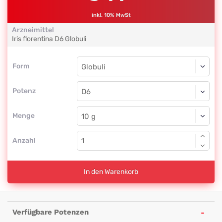
inkl. 10% MwSt
Arzneimittel
Iris florentina
D6
Globuli
Form
Form
Globuli
Potenz
D6
Globuli
Menge
Anzahl
In den Warenkorb
Verfügbare Potenzen