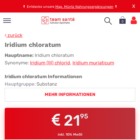
X
💊
Entdecke unsere
Mag. Müntz Nahrungsergänzungen
💊
0
pand
zurück
op
Iridium chloratum
pand
Iridium
Hauptname:
Iridium chloratum
emen
Synonyme:
Iridium (III) chlorid
,
Iridium muriaticum
chloratum
pand
rvice
Iridium chloratum Informationen
Hauptgruppe
:
Substanz
MEHR INFORMATIONEN
pand
er
s
21
95
inkl. 10% MwSt