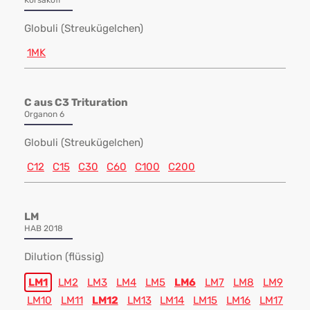
Korsakoff
Globuli (Streukügelchen)
1MK
C aus C3 Trituration
Organon 6
Globuli (Streukügelchen)
C12
C15
C30
C60
C100
C200
LM
HAB 2018
Dilution (flüssig)
LM1
LM2
LM3
LM4
LM5
LM6
LM7
LM8
LM9
LM10
LM11
LM12
LM13
LM14
LM15
LM16
LM17