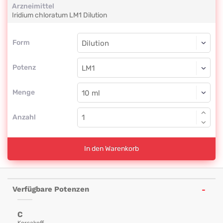
Arzneimittel
Iridium chloratum
LM1
Dilution
Form
Form
Dilution
Potenz
LM1
Dilution
Menge
Anzahl
In den Warenkorb
Verfügbare Potenzen
C