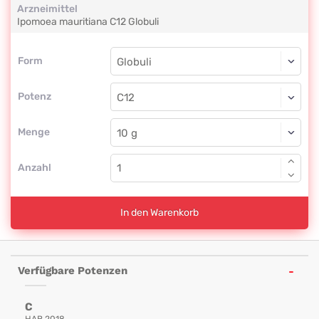
Arzneimittel
Ipomoea mauritiana
C12
Globuli
Form
Form
Globuli
Potenz
C12
Globuli
Menge
Anzahl
In den Warenkorb
Verfügbare Potenzen
C