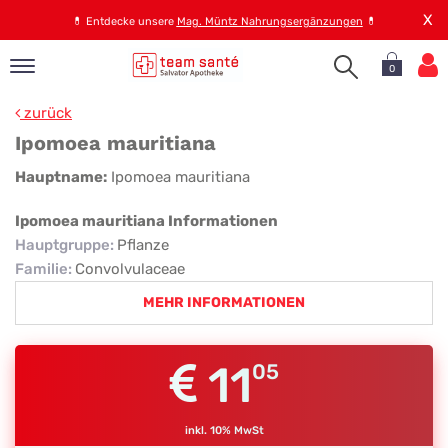
X
💊
Entdecke unsere
Mag. Müntz Nahrungsergänzungen
💊
0
pand
zurück
op
Ipomoea mauritiana
pand
Ipomoea
Hauptname:
Ipomoea mauritiana
emen
mauritiana
pand
Ipomoea mauritiana Informationen
rvice
Hauptgruppe
:
Pflanze
Familie
:
Convolvulaceae
MEHR INFORMATIONEN
pand
er
s
11
05
inkl. 10% MwSt