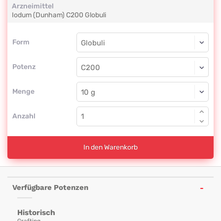
Arzneimittel
Iodum (Dunham)
C200
Globuli
Form
Form
Globuli
Potenz
C200
Globuli
Menge
Anzahl
In den Warenkorb
Verfügbare Potenzen
Historisch