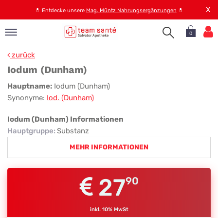
X
💊
Entdecke unsere
Mag. Müntz Nahrungsergänzungen
💊
0
pand
zurück
op
Iodum (Dunham)
pand
Iodum
Hauptname:
Iodum (Dunham)
emen
Synonyme:
Iod. (Dunham)
(Dunham)
pand
rvice
Iodum (Dunham) Informationen
Hauptgruppe
:
Substanz
MEHR INFORMATIONEN
pand
er
s
27
90
inkl. 10% MwSt