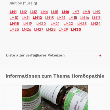
Dilution (flüssig)
LM1
LM2
LM3
LM4
LM5
LM6
LM7
LM8
LM9
LM10
LM11
LM12
LM13
LM14
LM15
LM16
LM17
LM18
LM19
LM20
LM21
LM22
LM23
LM24
LM25
LM26
LM27
LM28
LM29
LM30
Liste aller verfügbarer Potenzen
Informationen zum Thema Homöopathie