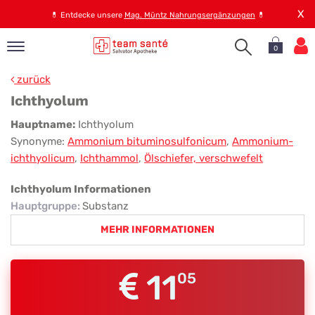
X
💊
Entdecke unsere
Mag. Müntz Nahrungsergänzungen
💊
0
pand
zurück
op
Ichthyolum
pand
Ichthyolum
Hauptname:
Ichthyolum
emen
Synonyme:
Ammonium bituminosulfonicum
,
Ammonium-
pand
ichthyolicum
,
Ichthammol
,
Ölschiefer, verschwefelt
rvice
Ichthyolum Informationen
Hauptgruppe
:
Substanz
pand
MEHR INFORMATIONEN
er
s
11
05