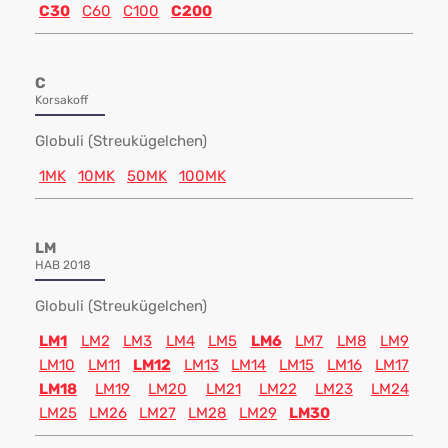
C30
C60
C100
C200
C
Korsakoff
Globuli (Streukügelchen)
1MK
10MK
50MK
100MK
LM
HAB 2018
Globuli (Streukügelchen)
LM1
LM2
LM3
LM4
LM5
LM6
LM7
LM8
LM9
LM10
LM11
LM12
LM13
LM14
LM15
LM16
LM17
LM18
LM19
LM20
LM21
LM22
LM23
LM24
LM25
LM26
LM27
LM28
LM29
LM30