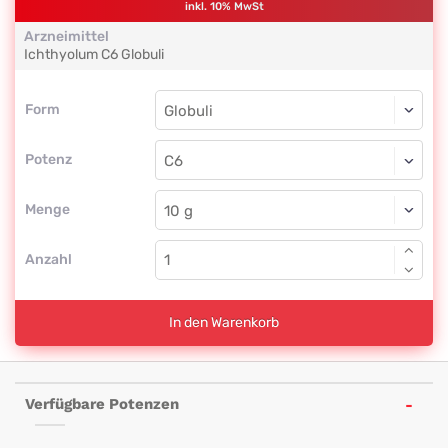
inkl. 10% MwSt
Arzneimittel
Ichthyolum
C6
Globuli
Form
Form
Globuli
Potenz
C6
Globuli
Menge
Anzahl
In den Warenkorb
Verfügbare Potenzen