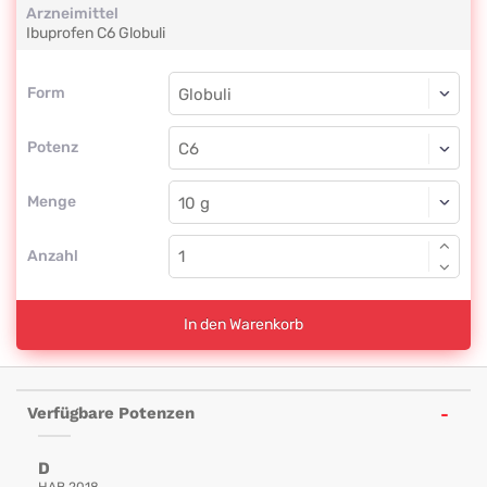
Arzneimittel
Ibuprofen
C6
Globuli
Form
Form
Globuli
Potenz
C6
Globuli
Menge
Anzahl
In den Warenkorb
Verfügbare Potenzen
D