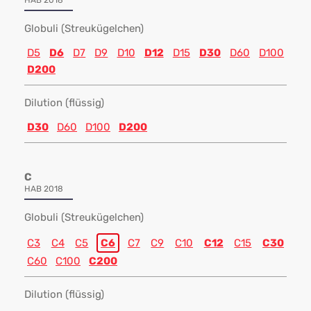
HAB 2018
Globuli (Streukügelchen)
D5
D6
D7
D9
D10
D12
D15
D30
D60
D100
D200
Dilution (flüssig)
D30
D60
D100
D200
C
HAB 2018
Globuli (Streukügelchen)
C3
C4
C5
C6
C7
C9
C10
C12
C15
C30
C60
C100
C200
Dilution (flüssig)