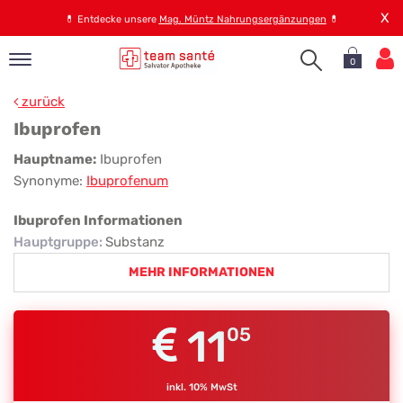
X
💊
Entdecke unsere
Mag. Müntz Nahrungsergänzungen
💊
0
pand
zurück
op
Ibuprofen
pand
Ibuprofen
Hauptname:
Ibuprofen
emen
Synonyme:
Ibuprofenum
pand
rvice
Ibuprofen Informationen
Hauptgruppe
:
Substanz
MEHR INFORMATIONEN
pand
er
s
11
05
inkl. 10% MwSt