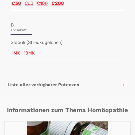
C30
C60
C100
C200
C
Korsakoff
Globuli (Streukügelchen)
1MK
10MK
Liste aller verfügbarer Potenzen
Informationen zum Thema Homöopathie