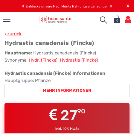
X
💊
Entdecke unsere
Mag. Müntz Nahrungsergänzungen
💊
0
pand
zurück
op
Hydrastis canadensis (Fincke)
pand
Hydrastis
Hauptname:
Hydrastis canadensis (Fincke)
emen
Synonyme:
Hydr. (Fincke)
,
Hydrastis (Fincke)
canadensis
pand
rvice
(Fincke)
Hydrastis canadensis (Fincke) Informationen
Hauptgruppe
:
Pflanze
MEHR INFORMATIONEN
pand
er
s
27
90
inkl. 10% MwSt