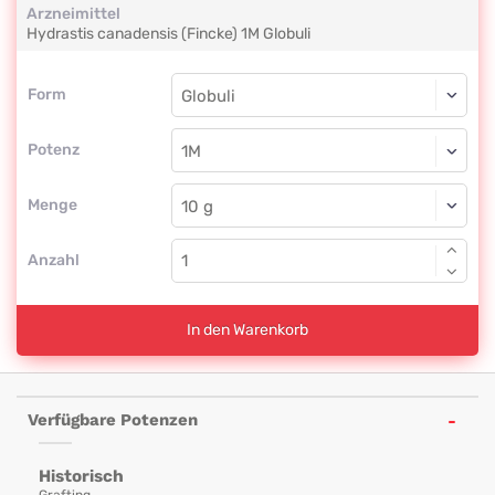
Arzneimittel
Hydrastis canadensis (Fincke)
1M
Globuli
Form
Form
Globuli
Potenz
1M
Globuli
Menge
Anzahl
In den Warenkorb
Verfügbare Potenzen
Historisch