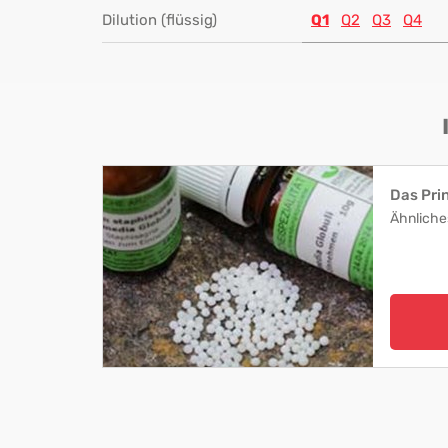
Dilution (flüssig)
Q1
Q2
Q3
Q4
Das Pri
Ähnliche