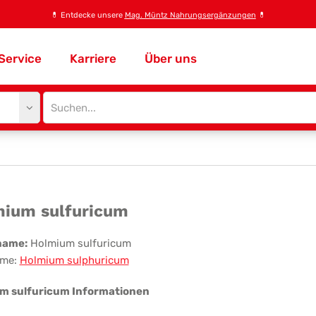
💊
Entdecke unsere
Mag. Müntz Nahrungsergänzungen
💊
Service
Karriere
Über uns
Site
search
input
lmium
ium sulfuricum
furicum
name:
Holmium sulfuricum
me:
Holmium sulphuricum
m sulfuricum Informationen