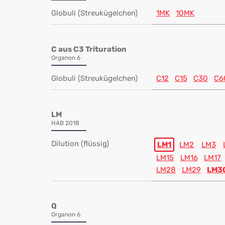
Globuli (Streukügelchen)
1MK
10MK
C aus C3 Trituration
Organon 6
Globuli (Streukügelchen)
C12
C15
C30
C6
LM
HAB 2018
Dilution (flüssig)
LM1
LM2
LM3
LM15
LM16
LM17
LM28
LM29
LM3
Q
Organon 6