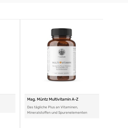
Mag. Müntz Multivitamin A-Z
Remasan 
Das tägliche Plus an Vitaminen,
Das perfe
Mineralstoffen und Spurenelementen
Arzneimitt
aller Art.