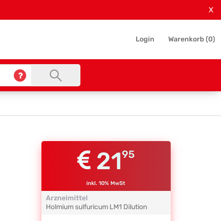
X
Login
Warenkorb (
0
)
21
95
inkl. 10% MwSt
Arzneimittel
Holmium sulfuricum
LM1
Dilution