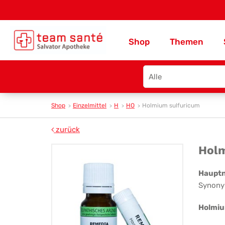
Shop
Themen
Search
type
Shop
Einzelmittel
H
HO
Holmium sulfuricum
zurück
Ho
Holm
sul
Haupt
Synony
Holmiu