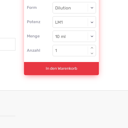
Form
Form
Dilution
Potenz
LM1
Dilution
Menge
Anzahl
In den Warenkorb