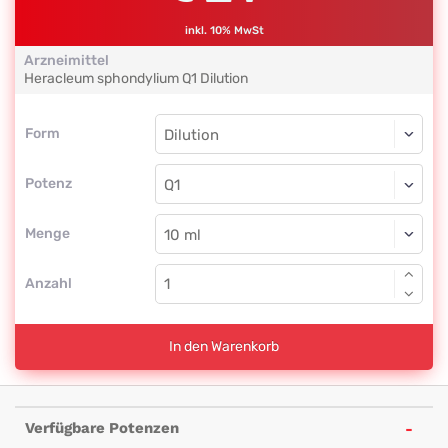
inkl. 10% MwSt
Arzneimittel
Heracleum sphondylium
Q1
Dilution
Form
Form
Dilution
Potenz
Q1
Dilution
Menge
Anzahl
In den Warenkorb
Verfügbare Potenzen