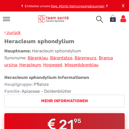
X
💊
Entdecke unsere
Mag. Müntz Nahrungsergänzungen
💊
0
pand
zurück
op
Heracleum sphondylium
pand
Heracleum
Hauptname:
Heracleum sphondylium
emen
Synonyme:
Bärenklau
,
Bärentatze
,
Bärenwurz
,
Branca
sphondylium
pand
ursina
,
Heracleum
,
Hogweed
,
Wiesenbärenklau
rvice
Heracleum sphondylium Informationen
Hauptgruppe
:
Pflanze
pand
Familie
:
Apiaceae - Doldenblütler
er
MEHR INFORMATIONEN
s
21
95