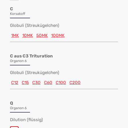
C
Korsakoff
Globuli (Streukügelchen)
1MK
10MK
50MK
100MK
C aus C3 Trituration
Organon 6
Globuli (Streukügelchen)
C12
C15
C30
C60
C100
C200
Q
Organon 6
Dilution (flüssig)