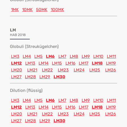
1MK
10MK
50MK
100MK
LM
HAB 2018
Globuli (Streukügelchen)
LM3
LM4
LM5
LM6
LM7
LM8
LM9
LM10
LM11
LM12
LM13
LM14
LM15
LM16
LM17
LM18
LM19
LM20
LM21
LM22
LM23
LM24
LM25
LM26
LM27
LM28
LM29
LM30
Dilution (flüssig)
LM3
LM4
LM5
LM6
LM7
LM8
LM9
LM10
LM11
LM12
LM13
LM14
LM15
LM16
LM17
LM18
LM19
LM20
LM21
LM22
LM23
LM24
LM25
LM26
LM27
LM28
LM29
LM30