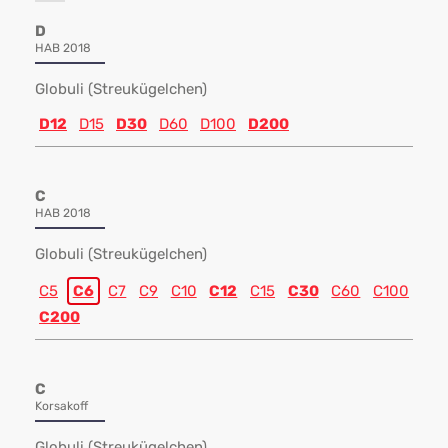
D
HAB 2018
Globuli (Streukügelchen)
D12
D15
D30
D60
D100
D200
C
HAB 2018
Globuli (Streukügelchen)
C5
C6
C7
C9
C10
C12
C15
C30
C60
C100
C200
C
Korsakoff
Globuli (Streukügelchen)