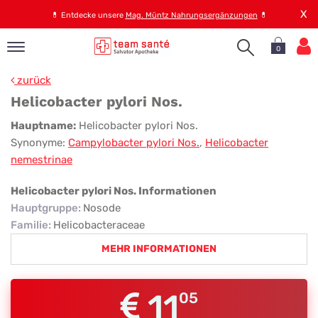
X
💊
Entdecke unsere
Mag. Müntz Nahrungsergänzungen
💊
0
pand
zurück
op
Helicobacter pylori Nos.
pand
Helicobacter
Hauptname:
Helicobacter pylori Nos.
emen
Synonyme:
Campylobacter pylori Nos.
,
Helicobacter
pylori
pand
nemestrinae
rvice
Nos.
Helicobacter pylori Nos. Informationen
Hauptgruppe
:
Nosode
pand
Familie
:
Helicobacteraceae
er
MEHR INFORMATIONEN
s
11
05