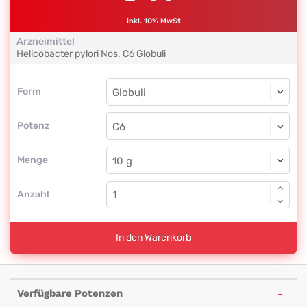
inkl. 10% MwSt
Arzneimittel
Helicobacter pylori Nos.
C6
Globuli
Form
Form
Globuli
Potenz
C6
Globuli
Menge
Anzahl
In den Warenkorb
Verfügbare Potenzen