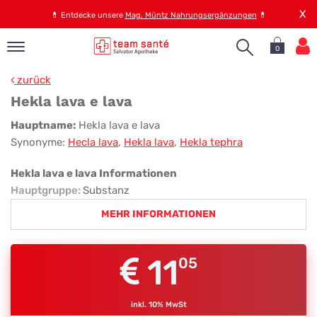
X
💊
Entdecke unsere
Mag. Müntz Nahrungsergänzungen
💊
0
pand
zurück
op
Hekla lava e lava
pand
Hekla
Hauptname:
Hekla lava e lava
emen
Synonyme:
Hecla lava
,
Hekla lava
,
Hekla tephra
lava
pand
rvice
e
Hekla lava e lava Informationen
lava
Hauptgruppe
:
Substanz
MEHR INFORMATIONEN
pand
er
s
11
05
inkl. 10% MwSt