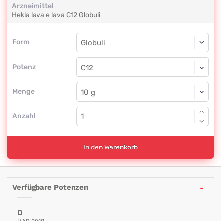
Arzneimittel
Hekla lava e lava
C12
Globuli
Form
Form
Globuli
Potenz
C12
Globuli
Menge
Anzahl
In den Warenkorb
Verfügbare Potenzen
D