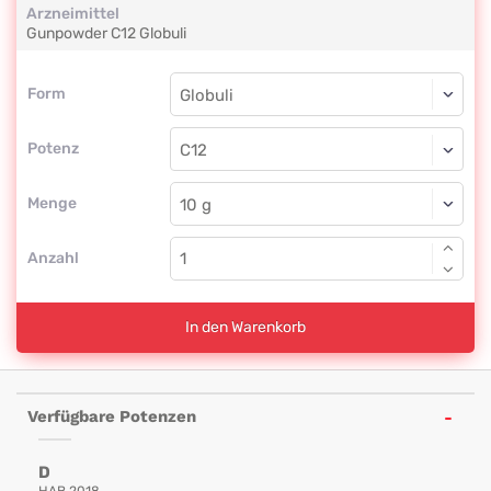
Arzneimittel
Gunpowder
C12
Globuli
Form
Form
Globuli
Potenz
C12
Globuli
Menge
Anzahl
In den Warenkorb
Verfügbare Potenzen
D