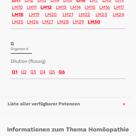
LM1
LM2
LM3
LM4
LM5
LM6
LM7
LM8
LM9
LM10
LM11
LM12
LM13
LM14
LM15
LM16
LM17
LM18
LM19
LM20
LM21
LM22
LM23
LM24
LM25
LM26
LM27
LM28
LM29
LM30
Q
Organon 6
Dilution (flüssig)
Q1
Q2
Q3
Q4
Q5
Q6
Liste aller verfügbarer Potenzen
Informationen zum Thema Homöopathie