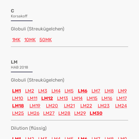
C
Korsakoff
Globuli (Streukügelchen)
1MK
10MK
50MK
LM
HAB 2018
Globuli (Streukügelchen)
LM1
LM2
LM3
LM4
LM5
LM6
LM7
LM8
LM9
LM10
LM11
LM12
LM13
LM14
LM15
LM16
LM17
LM18
LM19
LM20
LM21
LM22
LM23
LM24
LM25
LM26
LM27
LM28
LM29
LM30
Dilution (flüssig)