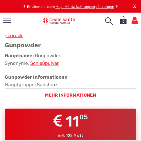
X
💊
Entdecke unsere
Mag. Müntz Nahrungsergänzungen
💊
0
pand
zurück
op
Gunpowder
pand
Gunpowder
Hauptname:
Gunpowder
emen
Synonyme:
Schießpulver
pand
rvice
Gunpowder Informationen
Hauptgruppe
:
Substanz
MEHR INFORMATIONEN
pand
er
s
11
05
inkl. 10% MwSt