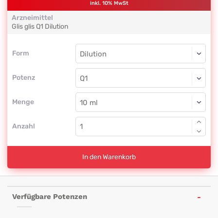
inkl. 10% MwSt
Arzneimittel
Glis glis
Q1
Dilution
Form
Form
Dilution
Potenz
Q1
Dilution
Menge
Anzahl
In den Warenkorb
Verfügbare Potenzen