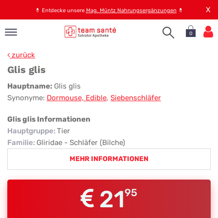
X
💊
Entdecke unsere
Mag. Müntz Nahrungsergänzungen
💊
0
pand
zurück
op
Glis glis
pand
Glis
Hauptname:
Glis glis
emen
Synonyme:
Dormouse, Edible
,
Siebenschläfer
glis
pand
rvice
Glis glis Informationen
Hauptgruppe
:
Tier
Familie
:
Gliridae - Schläfer (Bilche)
pand
MEHR INFORMATIONEN
er
s
21
95