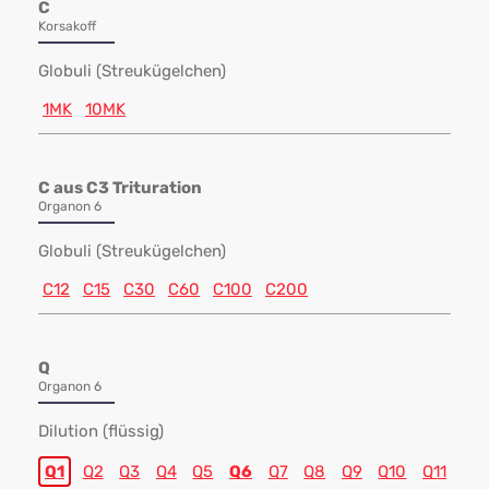
C
Korsakoff
Globuli (Streukügelchen)
1MK
10MK
C aus C3 Trituration
Organon 6
Globuli (Streukügelchen)
C12
C15
C30
C60
C100
C200
Q
Organon 6
Dilution (flüssig)
Q1
Q2
Q3
Q4
Q5
Q6
Q7
Q8
Q9
Q10
Q11